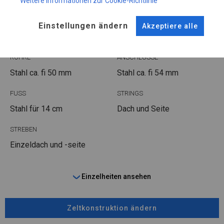
Weitere Informationen zur Cookie-Richtlinie
KONSTRUKTION
POLAR
Einstellungen ändern
Akzeptiere alle
ROHRE
ANSCHLÜSSE
Stahl ca.
fi 50 mm
Stahl ca.
fi 54 mm
FUSS
STRINGS
Stahl
für 14 cm
Dach und Seite
STREBEN
Einzeldach und -seite
Einzelheiten ansehen
Zeltkonstruktion ändern