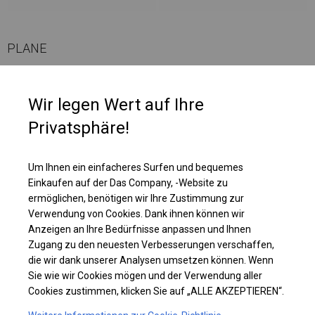
PLANE
Fenster sorgen für Tageslicht, daher werden Zelte mit dieser Plane in
Wir legen Wert auf Ihre
Restaurants als zusätzlicher Platz für Gäste oder als Fanzone genutzt.
Diese Art der Abdeckung macht die Nutzung des Zeltes komfortabel und
Privatsphäre!
auch bei vollständig geschlossenem Zelt möglich. Darüber hinaus hat das
Dach sehr große, vollständig transparente Fenster, dank denen das
Sonnenlicht das Zelt vollständig beleuchtet.
Um Ihnen ein einfacheres Surfen und bequemes
Einkaufen auf der Das Company, -Website zu
ermöglichen, benötigen wir Ihre Zustimmung zur
Einzelheiten ansehen
Verwendung von Cookies. Dank ihnen können wir
Anzeigen an Ihre Bedürfnisse anpassen und Ihnen
Zugang zu den neuesten Verbesserungen verschaffen,
Plane ändern
die wir dank unserer Analysen umsetzen können. Wenn
Sie wie wir Cookies mögen und der Verwendung aller
Cookies zustimmen, klicken Sie auf „ALLE AKZEPTIEREN“.