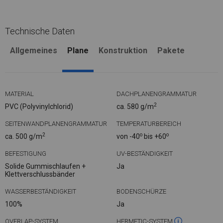
Technische Daten
Allgemeines
Plane
Konstruktion
Pakete
MATERIAL
DACHPLANENGRAMMATUR
2
PVC (Polyvinylchlorid)
ca. 580 g/m
SEITENWANDPLANENGRAMMATUR
TEMPERATURBEREICH
2
o
o
ca. 500 g/m
von -40
bis +60
BEFESTIGUNG
UV-BESTÄNDIGKEIT
Solide Gummischlaufen +
Ja
Klettverschlussbänder
WASSERBESTÄNDIGKEIT
BODENSCHÜRZE
100%
Ja
OVERLAP-SYSTEM
HERMETIC-SYSTEM