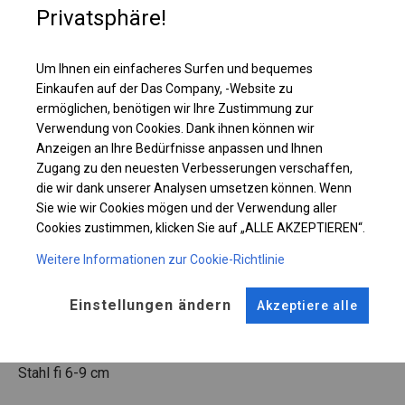
Privatsphäre!
Einzelheiten ansehen
Um Ihnen ein einfacheres Surfen und bequemes
Einkaufen auf der Das Company, -Website zu
Plane ändern
ermöglichen, benötigen wir Ihre Zustimmung zur
Verwendung von Cookies. Dank ihnen können wir
Anzeigen an Ihre Bedürfnisse anpassen und Ihnen
Zugang zu den neuesten Verbesserungen verschaffen,
KONSTRUKTION
die wir dank unserer Analysen umsetzen können. Wenn
Sie wie wir Cookies mögen und der Verwendung aller
SUMMER FLOOR
Cookies zustimmen, klicken Sie auf „ALLE AKZEPTIEREN“.
Weitere Informationen zur Cookie-Richtlinie
ROHRE
ANSCHLÜSSE
Einstellungen ändern
Akzeptiere alle
Stahl ca.
fi 38 mm
Stahl ca.
fi 42 mm
FUSS
Stahl
fi 6-9 cm