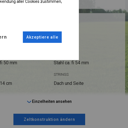
rwendung aller Cookies zustimmen,
RUKTION
R PLUS
ern
Akzeptiere alle
ANSCHLÜSSE
fi 50 mm
Stahl ca.
fi 54 mm
STRINGS
 14 cm
Dach und Seite
Einzelheiten ansehen
Zeltkonstruktion ändern