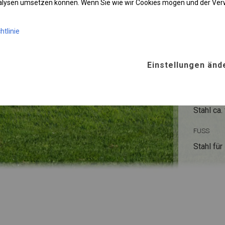
nalysen umsetzen können. Wenn Sie wie wir Cookies mögen und der Ve
htlinie
KONST
WINTE
Einstellungen änd
ROHRE
Stahl ca.
FUSS
Stahl
für