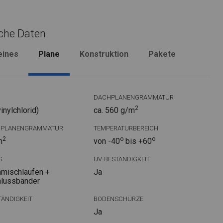
che Daten
eines
Plane
Konstruktion
Pakete
DACHPLANENGRAMMATUR
2
nylchlorid)
ca. 560 g/m
DPLANENGRAMMATUR
TEMPERATURBEREICH
2
o
o
m
von -40
bis +60
G
UV-BESTÄNDIGKEIT
mischlaufen +
Ja
hlussbänder
ÄNDIGKEIT
BODENSCHÜRZE
Ja