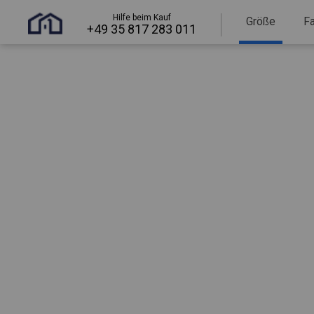
Hilfe beim Kauf
Größe
F
+49 35 817 283 011