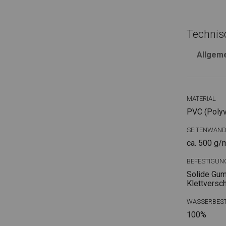
Technis
Allgem
MATERIAL
PVC (Polyvi
SEITENWAN
ca. 500 g/
BEFESTIGUN
Solide Gum
Klettversc
WASSERBEST
100%