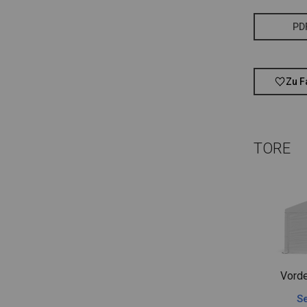
PD
Zu F
TORE
Vorde
Se