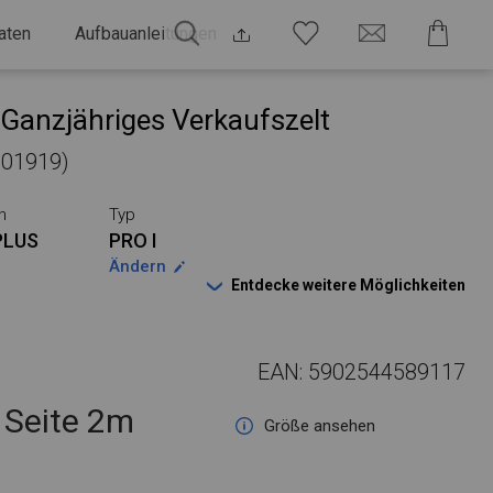
aten
Aufbauanleitungen
Ganzjähriges Verkaufszelt
 101919)
n
Typ
PLUS
PRO I
Ändern
Entdecke weitere Möglichkeiten
EAN: 5902544589117
Seite 2m
Größe ansehen