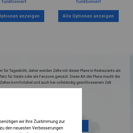
funktioniert
funktioniert
 Optionen anzeigen
Alle Optionen anzeigen
n für Tageslicht, daher werden Zelte mit dieser Plane in Restaurants als
Platz für Gäste oder als Fanzone genutzt. Diese Art der Plane macht die
Zeltes komfortabel und auch bei vollständig geschlossenem Zelt
Einzelheiten ansehen
benötigen wir Ihre Zustimmung zur
Plane ändern
g zu den neuesten Verbesserungen