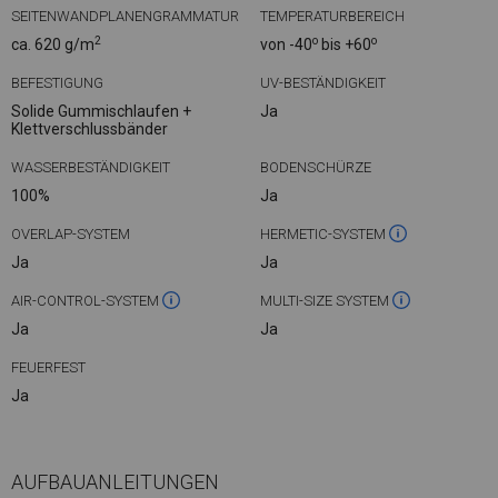
SEITENWANDPLANENGRAMMATUR
TEMPERATURBEREICH
2
o
o
ca. 620 g/m
von -40
bis +60
BEFESTIGUNG
UV-BESTÄNDIGKEIT
Solide Gummischlaufen +
Ja
Klettverschlussbänder
WASSERBESTÄNDIGKEIT
BODENSCHÜRZE
100%
Ja
OVERLAP-SYSTEM
HERMETIC-SYSTEM
Ja
Ja
AIR-CONTROL-SYSTEM
MULTI-SIZE SYSTEM
Ja
Ja
FEUERFEST
Ja
AUFBAUANLEITUNGEN