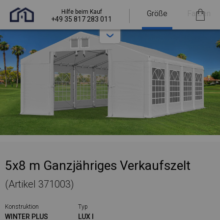
Hilfe beim Kauf
Größe
Farben
+49 35 817 283 011
5x8 m Ganzjähriges Verkaufszelt
(Artikel 371003)
Konstruktion
Typ
WINTER PLUS
LUX I