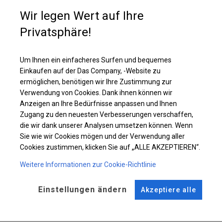
Wenn Sie einen zusätzlichen Restaurantraum haben möchten, der eine
Wir legen Wert auf Ihre
zusätzliche Heizung benötigt, ist die Wahl dieser Plane die beste. Im
Inneren können Sie Wärmestrahler oder andere Heizungen platzieren, die
Privatsphäre!
ihre Funktionen erfüllen.
Um Ihnen ein einfacheres Surfen und bequemes
Einzelheiten ansehen
Einkaufen auf der Das Company, -Website zu
ermöglichen, benötigen wir Ihre Zustimmung zur
Verwendung von Cookies. Dank ihnen können wir
Plane ändern
Anzeigen an Ihre Bedürfnisse anpassen und Ihnen
Zugang zu den neuesten Verbesserungen verschaffen,
die wir dank unserer Analysen umsetzen können. Wenn
Sie wie wir Cookies mögen und der Verwendung aller
KONSTRUKTION
Cookies zustimmen, klicken Sie auf „ALLE AKZEPTIEREN“.
WINTER PLUS
Weitere Informationen zur Cookie-Richtlinie
Einstellungen ändern
Akzeptiere alle
ROHRE
ANSCHLÜSSE
Stahl ca.
fi 50 mm
Stahl ca.
fi 54 mm