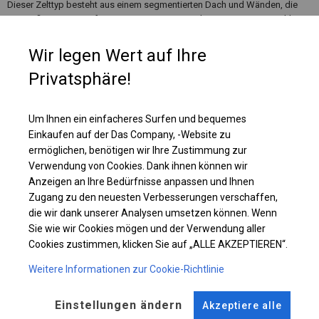
Dieser Zelttyp besteht aus einem segmentierten Dach und Wänden, die
mit großen Sprossenfenstern ausgestattet sind. Es ist eine gute Wahl,
wenn wir häufig Veranstaltungen für unterschiedliche Gästeanzahl
organisieren. Dann können wir einmal ein kleineres Zelt aufstellen oder
Wir legen Wert auf Ihre
mehr Segmente hinzufügen, um mehr Platz zu schaffen.
Privatsphäre!
Einzelheiten ansehen
Um Ihnen ein einfacheres Surfen und bequemes
Einkaufen auf der Das Company, -Website zu
ermöglichen, benötigen wir Ihre Zustimmung zur
Plane ändern
Verwendung von Cookies. Dank ihnen können wir
Anzeigen an Ihre Bedürfnisse anpassen und Ihnen
Zugang zu den neuesten Verbesserungen verschaffen,
die wir dank unserer Analysen umsetzen können. Wenn
KONSTRUKTION
Sie wie wir Cookies mögen und der Verwendung aller
Cookies zustimmen, klicken Sie auf „ALLE AKZEPTIEREN“.
POLAR
Weitere Informationen zur Cookie-Richtlinie
ROHRE
ANSCHLÜSSE
Einstellungen ändern
Akzeptiere alle