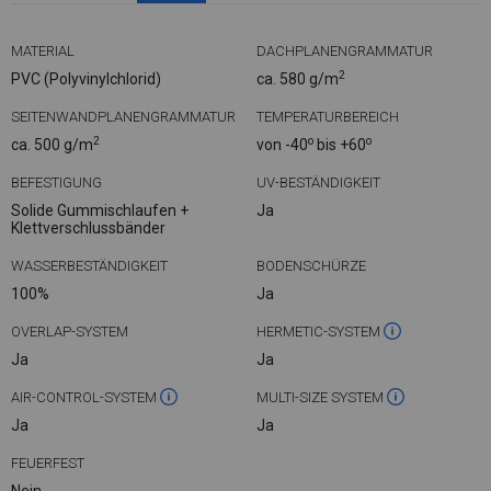
MATERIAL
DACHPLANENGRAMMATUR
2
PVC (Polyvinylchlorid)
ca. 580 g/m
SEITENWANDPLANENGRAMMATUR
TEMPERATURBEREICH
2
o
o
ca. 500 g/m
von -40
bis +60
BEFESTIGUNG
UV-BESTÄNDIGKEIT
Solide Gummischlaufen +
Ja
Klettverschlussbänder
WASSERBESTÄNDIGKEIT
BODENSCHÜRZE
100%
Ja
OVERLAP-SYSTEM
HERMETIC-SYSTEM
Ja
Ja
AIR-CONTROL-SYSTEM
MULTI-SIZE SYSTEM
Ja
Ja
FEUERFEST