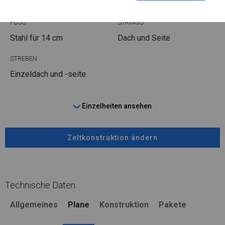
Stahl ca.
fi 50 mm
Stahl ca.
fi 54 mm
FUSS
STRINGS
Stahl
für 14 cm
Dach und Seite
STREBEN
Einzeldach und -seite
Einzelheiten ansehen
Zeltkonstruktion ändern
Technische Daten
Allgemeines
Plane
Konstruktion
Pakete