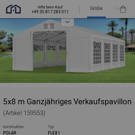
Hilfe beim Kauf
Größe
Farben
+49 35 817 283 011
5x8 m Ganzjähriges Verkaufspavillon
(Artikel 159553)
Konstruktion
Typ
POLAR
FLEX I