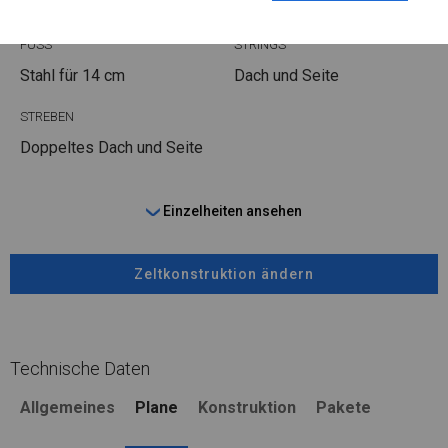
Stahl ca.
fi 50 mm
Stahl ca.
fi 54 mm
FUSS
STRINGS
Stahl
für 14 cm
Dach und Seite
STREBEN
Doppeltes Dach und Seite
Einzelheiten ansehen
Zeltkonstruktion ändern
Technische Daten
Allgemeines
Plane
Konstruktion
Pakete