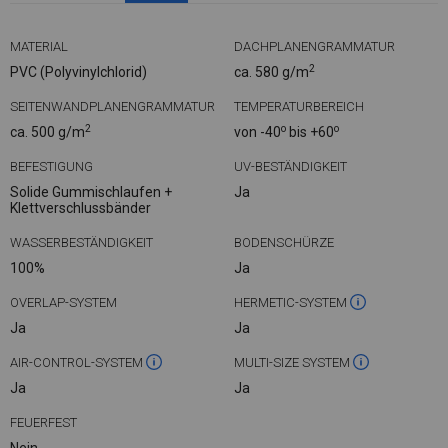
MATERIAL
DACHPLANENGRAMMATUR
2
PVC (Polyvinylchlorid)
ca. 580 g/m
SEITENWANDPLANENGRAMMATUR
TEMPERATURBEREICH
2
o
o
ca. 500 g/m
von -40
bis +60
BEFESTIGUNG
UV-BESTÄNDIGKEIT
Solide Gummischlaufen +
Ja
Klettverschlussbänder
WASSERBESTÄNDIGKEIT
BODENSCHÜRZE
100%
Ja
OVERLAP-SYSTEM
HERMETIC-SYSTEM
Ja
Ja
AIR-CONTROL-SYSTEM
MULTI-SIZE SYSTEM
Ja
Ja
FEUERFEST