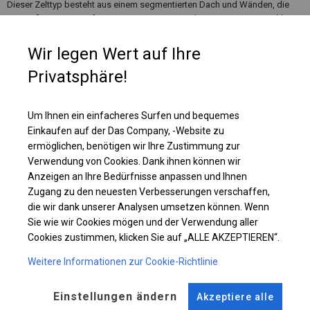
Dieser Zelttyp besteht aus einem segmentierten Dach und Wänden, die
mit großen Sprossenfenstern ausgestattet sind. Es ist eine gute Wahl,
wenn wir häufig Veranstaltungen für unterschiedliche Gästeanzahl
organisieren. Dann können wir einmal ein kleineres Zelt aufstellen oder
Wir legen Wert auf Ihre
mehr Segmente hinzufügen, um mehr Platz zu schaffen.
Privatsphäre!
Einzelheiten ansehen
Um Ihnen ein einfacheres Surfen und bequemes
Einkaufen auf der Das Company, -Website zu
ermöglichen, benötigen wir Ihre Zustimmung zur
Plane ändern
Verwendung von Cookies. Dank ihnen können wir
Anzeigen an Ihre Bedürfnisse anpassen und Ihnen
Zugang zu den neuesten Verbesserungen verschaffen,
die wir dank unserer Analysen umsetzen können. Wenn
KONSTRUKTION
Sie wie wir Cookies mögen und der Verwendung aller
Cookies zustimmen, klicken Sie auf „ALLE AKZEPTIEREN“.
POLAR PLUS
Weitere Informationen zur Cookie-Richtlinie
ROHRE
ANSCHLÜSSE
Einstellungen ändern
Akzeptiere alle