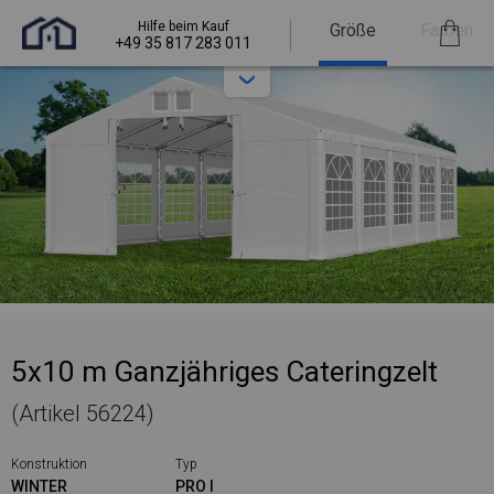
Hilfe beim Kauf
Größe
Farben
+49 35 817 283 011
5x10 m Ganzjähriges Cateringzelt
(Artikel 56224)
Konstruktion
Typ
WINTER
PRO I