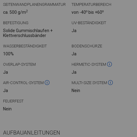
SEITENWANDPLANENGRAMMATUR
TEMPERATURBEREICH
2
o
o
ca. 500 g/m
von -40
bis +60
BEFESTIGUNG
UV-BESTÄNDIGKEIT
Solide Gummischlaufen +
Ja
Klettverschlussbänder
WASSERBESTÄNDIGKEIT
BODENSCHÜRZE
100%
Ja
OVERLAP-SYSTEM
HERMETIC-SYSTEM
Ja
Ja
AIR-CONTROL-SYSTEM
MULTI-SIZE SYSTEM
Ja
Nein
FEUERFEST
Nein
AUFBAUANLEITUNGEN