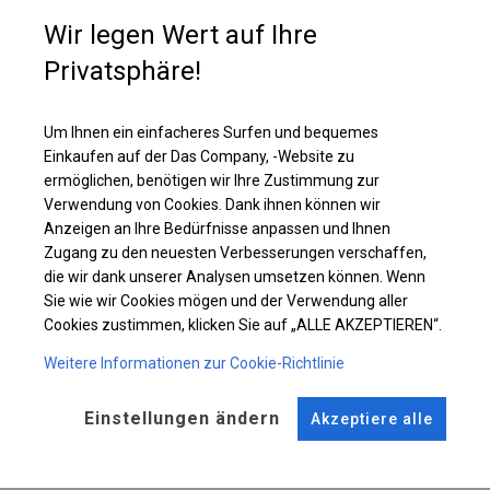
Fenster sorgen für Tageslicht, daher werden Zelte mit dieser Plane in
Wir legen Wert auf Ihre
Restaurants als zusätzlicher Platz für Gäste oder als Fanzone genutzt.
Diese Art der Plane macht die Nutzung des Zeltes komfortabel und auch
Privatsphäre!
bei vollständig geschlossenem Zelt möglich.
Um Ihnen ein einfacheres Surfen und bequemes
Einzelheiten ansehen
Einkaufen auf der Das Company, -Website zu
ermöglichen, benötigen wir Ihre Zustimmung zur
Verwendung von Cookies. Dank ihnen können wir
Plane ändern
Anzeigen an Ihre Bedürfnisse anpassen und Ihnen
Zugang zu den neuesten Verbesserungen verschaffen,
die wir dank unserer Analysen umsetzen können. Wenn
Sie wie wir Cookies mögen und der Verwendung aller
KONSTRUKTION
Cookies zustimmen, klicken Sie auf „ALLE AKZEPTIEREN“.
WINTER
Weitere Informationen zur Cookie-Richtlinie
Einstellungen ändern
Akzeptiere alle
ROHRE
ANSCHLÜSSE
Stahl ca.
fi 50 mm
Stahl ca.
fi 54 mm