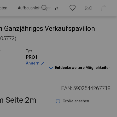
aten
Aufbauanleitungen
 Ganzjähriges Verkaufspavillon
 105772)
n
Typ
PRO I
Ändern
Entdecke weitere Möglichkeiten
EAN: 5902544267718
 Seite 2m
Größe ansehen