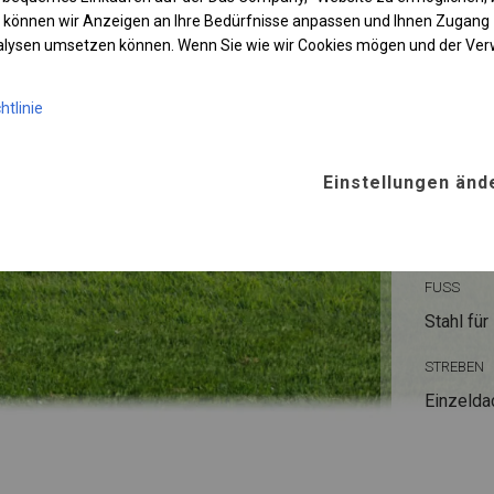
 können wir Anzeigen an Ihre Bedürfnisse anpassen und Ihnen Zugan
nalysen umsetzen können. Wenn Sie wie wir Cookies mögen und der Ve
KONST
htlinie
POLAR
Einstellungen änd
ROHRE
Stahl ca.
FUSS
Stahl
für
STREBEN
Einzelda