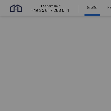
Hilfe beim Kauf
Größe
F
+49 35 817 283 011