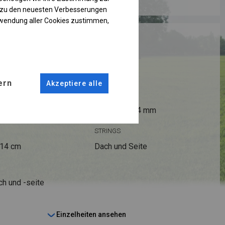
g zu den neuesten Verbesserungen
rwendung aller Cookies zustimmen,
RUKTION
ern
Akzeptiere alle
ANSCHLÜSSE
fi 50 mm
Stahl ca.
fi 54 mm
STRINGS
 14 cm
Dach und Seite
ch und -seite
Einzelheiten ansehen