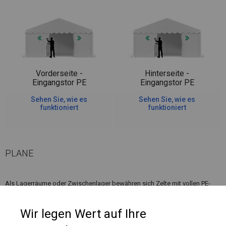
Vorderseite -
Hinterseite -
Eingangstor PE
Eingangstor PE
Sehen Sie, wie es
Sehen Sie, wie es
funktioniert
funktioniert
PLANE
Als Lagerräume oder Zwischenlager bewähren sich Zelte mit vollen PE-
Wänden. Dank ihnen ist alles im Inneren des Zeltes vollständig abgedeckt
und vor Regen oder Staub geschützt.
Wir legen Wert auf Ihre