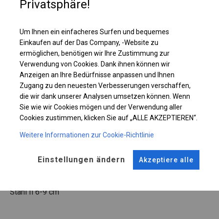
Privatsphäre!
Einzelheiten ansehen
Um Ihnen ein einfacheres Surfen und bequemes
Plane ändern
Einkaufen auf der Das Company, -Website zu
ermöglichen, benötigen wir Ihre Zustimmung zur
Verwendung von Cookies. Dank ihnen können wir
Anzeigen an Ihre Bedürfnisse anpassen und Ihnen
Zugang zu den neuesten Verbesserungen verschaffen,
KONSTRUKTION
die wir dank unserer Analysen umsetzen können. Wenn
Sie wie wir Cookies mögen und der Verwendung aller
SUMMER
Cookies zustimmen, klicken Sie auf „ALLE AKZEPTIEREN“.
Weitere Informationen zur Cookie-Richtlinie
ROHRE
ANSCHLÜSSE
Stahl ca.
fi 38 mm
Stahl ca.
fi 42 mm
Einstellungen ändern
Akzeptiere alle
FUSS
Stahl
fi 6-9 cm