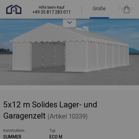
Hilfe beim Kauf
Größe
Farben
+49 35 817 283 011
5x12 m Solides Lager- und
Garagenzelt
(Artikel 10339)
Konstruktion
Typ
SUMMER
ECO M