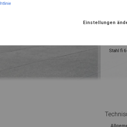
SUMME
htlinie
ROHRE
Einstellungen änd
Stahl ca.
FUSS
Stahl
fi 
Technis
Allgem