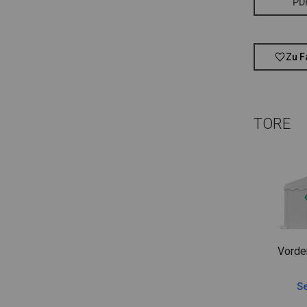
PD
Zu F
TORE
Vorde
Se