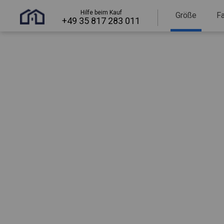
Hilfe beim Kauf
Größe
F
+49 35 817 283 011