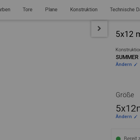
arben
Tore
Plane
Konstruktion
Technische D
5x12 m
Konstruktio
SUMMER 
Ändern
Größe
5x12m
Ändern
Bereit