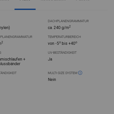
DACHPLANENGRAMMATUR
2
hylen)
ca. 240 g/m
DPLANENGRAMMATUR
TEMPERATURBEREICH
2
o
o
m
von -5
bis +40
G
UV-BESTÄNDIGKEIT
mischlaufen +
Ja
hlussbänder
ÄNDIGKEIT
MULTI-SIZE SYSTEM
Nein