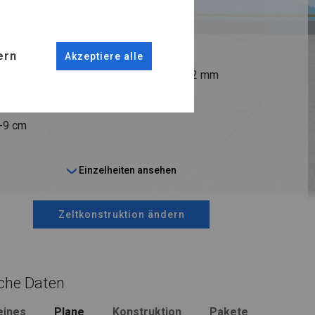
R FLOOR
ANSCHLÜSSE
ern
Akzeptiere alle
fi 38 mm
Stahl ca.
fi 42 mm
6-9 cm
Einzelheiten ansehen
Zeltkonstruktion ändern
che Daten
eines
Plane
Konstruktion
Pakete