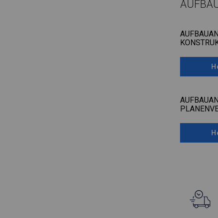
AUFBA
AUFBAUAN
KONSTRUK
H
AUFBAUAN
PLANENV
H