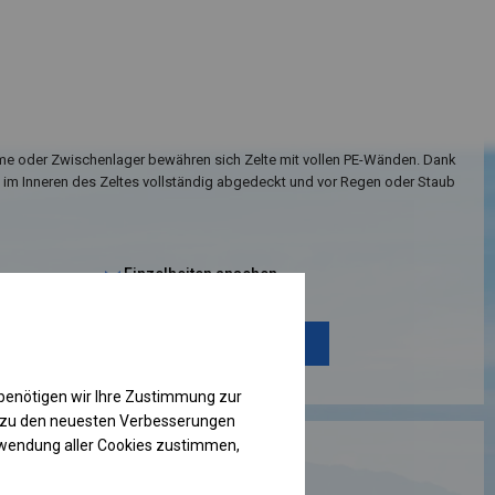
me oder Zwischenlager bewähren sich Zelte mit vollen PE-Wänden. Dank
es im Inneren des Zeltes vollständig abgedeckt und vor Regen oder Staub
Einzelheiten ansehen
Plane ändern
benötigen wir Ihre Zustimmung zur
g zu den neuesten Verbesserungen
rwendung aller Cookies zustimmen,
RUKTION