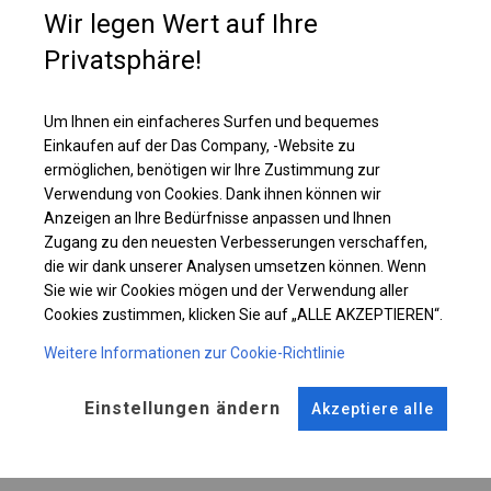
Diese Zelttypen werden sich als Werkstattzelt bewähren, in dem
Wir legen Wert auf Ihre
beispielsweise Schweißarbeiten stattfinden. Im oberen Teil der Plane
befinden sich runde Fenster, dank denen Tageslicht ins Zeltinnere gelangt.
Privatsphäre!
Einzelheiten ansehen
Um Ihnen ein einfacheres Surfen und bequemes
Einkaufen auf der Das Company, -Website zu
ermöglichen, benötigen wir Ihre Zustimmung zur
Plane ändern
Verwendung von Cookies. Dank ihnen können wir
Anzeigen an Ihre Bedürfnisse anpassen und Ihnen
Zugang zu den neuesten Verbesserungen verschaffen,
die wir dank unserer Analysen umsetzen können. Wenn
Sie wie wir Cookies mögen und der Verwendung aller
KONSTRUKTION
Cookies zustimmen, klicken Sie auf „ALLE AKZEPTIEREN“.
WINTER
Weitere Informationen zur Cookie-Richtlinie
Einstellungen ändern
Akzeptiere alle
ROHRE
ANSCHLÜSSE
Stahl ca.
fi 50 mm
Stahl ca.
fi 54 mm