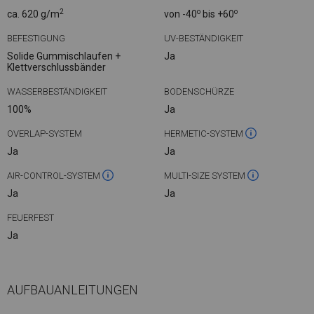
2
o
o
ca. 620 g/m
von -40
bis +60
BEFESTIGUNG
UV-BESTÄNDIGKEIT
Solide Gummischlaufen +
Ja
Klettverschlussbänder
WASSERBESTÄNDIGKEIT
BODENSCHÜRZE
100%
Ja
OVERLAP-SYSTEM
HERMETIC-SYSTEM
Ja
Ja
AIR-CONTROL-SYSTEM
MULTI-SIZE SYSTEM
Ja
Ja
FEUERFEST
Ja
AUFBAUANLEITUNGEN