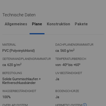
Technische Daten
Allgemeines
Plane
Konstruktion
Pakete
MATERIAL
DACHPLANENGRAMMATUR
2
PVC (Polyvinylchlorid)
ca. 560 g/m
SEITENWANDPLANENGRAMMATUR
TEMPERATURBEREICH
2
o
o
ca. 620 g/m
von -40
bis +60
BEFESTIGUNG
UV-BESTÄNDIGKEIT
Solide Gummischlaufen +
Ja
Klettverschlussbänder
WASSERBESTÄNDIGKEIT
BODENSCHÜRZE
100%
Ja
OVERLAP-SYSTEM
HERMETIC-SYSTEM