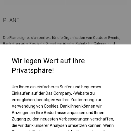
PLANE
Die Plane eignet sich perfekt für die Organisation von Outdoor-Events,
Banketten oder Festivals. Sie ist ein idealer Schutz für Catering und
geladene Gäste bei Hochzeiten, Kommunionen, Picknicks und anderen
besonderen Anlässen. Es kann auch als Pavillon, Garten- oder
Wir legen Wert auf Ihre
Terrassenzelt verwendet werden. Das Zelt kann auch als Gewerbefläche
und zusätzlicher Platz in Ihren Räumlichkeiten genutzt werden.
Privatsphäre!
Einzelheiten ansehen
Um Ihnen ein einfacheres Surfen und bequemes
Einkaufen auf der Das Company, -Website zu
ermöglichen, benötigen wir Ihre Zustimmung zur
Plane ändern
Verwendung von Cookies. Dank ihnen können wir
Anzeigen an Ihre Bedürfnisse anpassen und Ihnen
Zugang zu den neuesten Verbesserungen verschaffen,
die wir dank unserer Analysen umsetzen können. Wenn