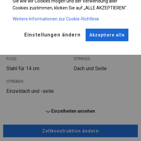
KONSTRUKTION
Sie wie wir Cookies mögen und der Verwendung aller
Cookies zustimmen, klicken Sie auf „ALLE AKZEPTIEREN“.
POLAR
Weitere Informationen zur Cookie-Richtlinie
Einstellungen ändern
Akzeptiere alle
ROHRE
ANSCHLÜSSE
Stahl ca.
fi 50 mm
Stahl ca.
fi 54 mm
FUSS
STRINGS
Stahl
für 14 cm
Dach und Seite
STREBEN
Einzeldach und -seite
Einzelheiten ansehen
Zeltkonstruktion ändern