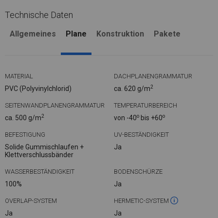
Technische Daten
Allgemeines
Plane
Konstruktion
Pakete
MATERIAL
DACHPLANENGRAMMATUR
2
PVC (Polyvinylchlorid)
ca. 620 g/m
SEITENWANDPLANENGRAMMATUR
TEMPERATURBEREICH
2
o
o
ca. 500 g/m
von -40
bis +60
BEFESTIGUNG
UV-BESTÄNDIGKEIT
Solide Gummischlaufen +
Ja
Klettverschlussbänder
WASSERBESTÄNDIGKEIT
BODENSCHÜRZE
100%
Ja
OVERLAP-SYSTEM
HERMETIC-SYSTEM
Ja
Ja