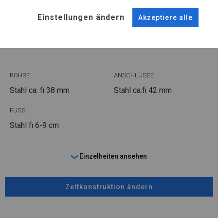
Einstellungen ändern
Akzeptiere alle
KONSTRUKTION
SUMMER
ROHRE
ANSCHLÜSSE
Stahl ca.
fi 38 mm
Stahl ca.
fi 42 mm
FUSS
Stahl
fi 6-9 cm
Einzelheiten ansehen
Zeltkonstruktion ändern