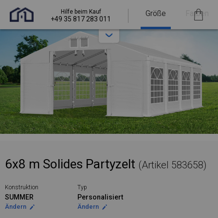
Hilfe beim Kauf
Größe
Farben
+49 35 817 283 011
6x8 m Solides Partyzelt
(Artikel 583658)
Konstruktion
Typ
SUMMER
Personalisiert
Ändern
Ändern