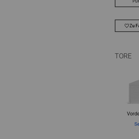
PD
Zu F
TORE
Vorde
Se