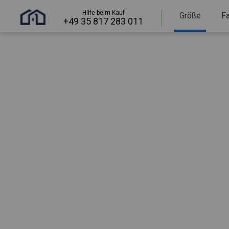
Hilfe beim Kauf
Größe
F
+49 35 817 283 011