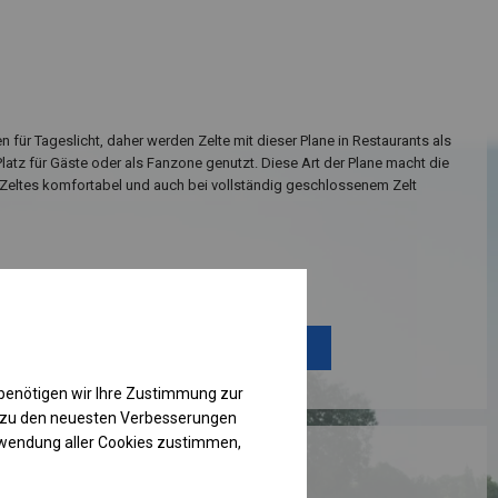
n für Tageslicht, daher werden Zelte mit dieser Plane in Restaurants als
Platz für Gäste oder als Fanzone genutzt. Diese Art der Plane macht die
Zeltes komfortabel und auch bei vollständig geschlossenem Zelt
Einzelheiten ansehen
Plane ändern
benötigen wir Ihre Zustimmung zur
g zu den neuesten Verbesserungen
rwendung aller Cookies zustimmen,
RUKTION