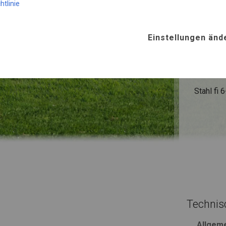
htlinie
SUMME
Einstellungen änd
ROHRE
Stahl ca.
FUSS
Stahl
fi 
Technis
Allgem