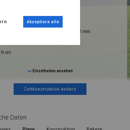
R FLOOR
ern
Akzeptiere alle
ANSCHLÜSSE
fi 38 mm
Stahl ca.
fi 42 mm
6-9 cm
Einzelheiten ansehen
Zeltkonstruktion ändern
che Daten
eines
Plane
Konstruktion
Pakete