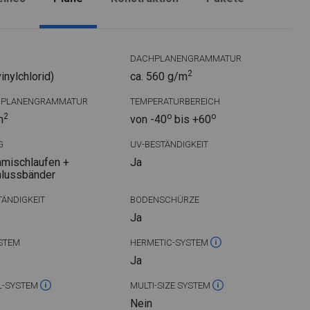
DACHPLANENGRAMMATUR
2
nylchlorid)
ca. 560 g/m
DPLANENGRAMMATUR
TEMPERATURBEREICH
2
o
o
m
von -40
bis +60
G
UV-BESTÄNDIGKEIT
mischlaufen +
Ja
hlussbänder
ÄNDIGKEIT
BODENSCHÜRZE
Ja
STEM
HERMETIC-SYSTEM
Ja
L-SYSTEM
MULTI-SIZE SYSTEM
Nein