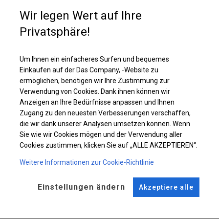
Fenster sorgen für Tageslicht, daher werden Zelte mit dieser Plane in
Wir legen Wert auf Ihre
Restaurants als zusätzlicher Platz für Gäste oder als Fanzone genutzt.
Diese Art der Plane macht die Nutzung des Zeltes komfortabel und auch
Privatsphäre!
bei vollständig geschlossenem Zelt möglich.
Um Ihnen ein einfacheres Surfen und bequemes
Einzelheiten ansehen
Einkaufen auf der Das Company, -Website zu
ermöglichen, benötigen wir Ihre Zustimmung zur
Verwendung von Cookies. Dank ihnen können wir
Plane ändern
Anzeigen an Ihre Bedürfnisse anpassen und Ihnen
Zugang zu den neuesten Verbesserungen verschaffen,
die wir dank unserer Analysen umsetzen können. Wenn
Sie wie wir Cookies mögen und der Verwendung aller
KONSTRUKTION
Cookies zustimmen, klicken Sie auf „ALLE AKZEPTIEREN“.
WINTER
Weitere Informationen zur Cookie-Richtlinie
Einstellungen ändern
Akzeptiere alle
ROHRE
ANSCHLÜSSE
Stahl ca.
fi 50 mm
Stahl ca.
fi 54 mm