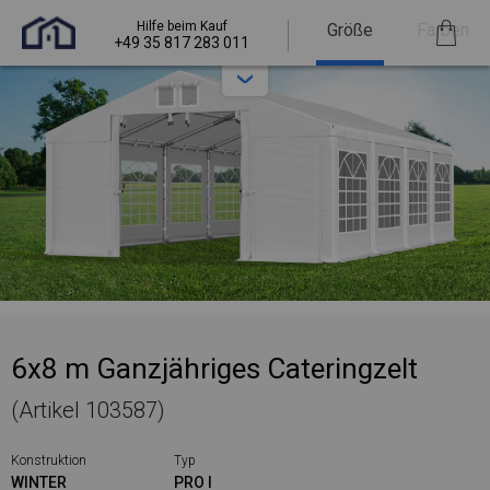
Hilfe beim Kauf
Größe
Farben
+49 35 817 283 011
6x8 m Ganzjähriges Cateringzelt
(Artikel 103587)
Konstruktion
Typ
WINTER
PRO I