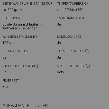
SEITENWANDPLANENGRAMMATUR
TEMPERATURBEREICH
2
o
o
ca. 500 g/m
von -40
bis +60
BEFESTIGUNG
UV-BESTÄNDIGKEIT
Solide Gummischlaufen +
Ja
Klettverschlussbänder
WASSERBESTÄNDIGKEIT
BODENSCHÜRZE
100%
Ja
OVERLAP-SYSTEM
HERMETIC-SYSTEM
Ja
Ja
AIR-CONTROL-SYSTEM
MULTI-SIZE SYSTEM
Ja
Nein
FEUERFEST
Nein
AUFBAUANLEITUNGEN