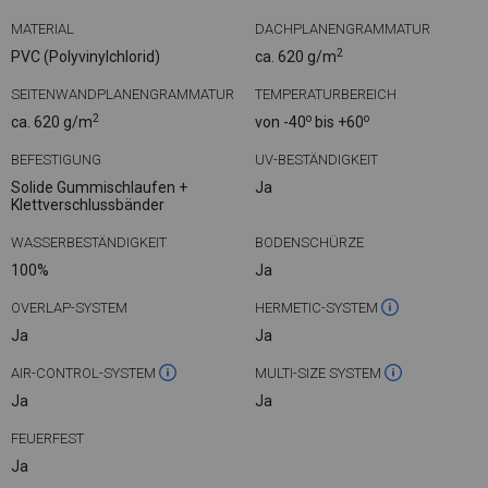
MATERIAL
DACHPLANENGRAMMATUR
2
PVC (Polyvinylchlorid)
ca. 620 g/m
SEITENWANDPLANENGRAMMATUR
TEMPERATURBEREICH
2
o
o
ca. 620 g/m
von -40
bis +60
BEFESTIGUNG
UV-BESTÄNDIGKEIT
Solide Gummischlaufen +
Ja
Klettverschlussbänder
WASSERBESTÄNDIGKEIT
BODENSCHÜRZE
100%
Ja
OVERLAP-SYSTEM
HERMETIC-SYSTEM
Ja
Ja
AIR-CONTROL-SYSTEM
MULTI-SIZE SYSTEM
Ja
Ja
FEUERFEST
Ja