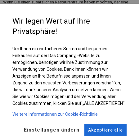
Wenn Sie einen zusätzlichen Restaurantraum haben möchten, der eine
zusätzliche Heizung benötigt, ist die Wahl dieser Plane die beste. Im
Inneren können Sie Wärmestrahler oder andere Heizungen platzieren, die
Wir legen Wert auf Ihre
ihre Funktionen erfüllen.
Privatsphäre!
Einzelheiten ansehen
Um Ihnen ein einfacheres Surfen und bequemes
Einkaufen auf der Das Company, -Website zu
Plane ändern
ermöglichen, benötigen wir Ihre Zustimmung zur
Verwendung von Cookies. Dank ihnen können wir
Anzeigen an Ihre Bedürfnisse anpassen und Ihnen
Zugang zu den neuesten Verbesserungen verschaffen,
KONSTRUKTION
die wir dank unserer Analysen umsetzen können. Wenn
Sie wie wir Cookies mögen und der Verwendung aller
POLAR PLUS
Cookies zustimmen, klicken Sie auf „ALLE AKZEPTIEREN“.
Weitere Informationen zur Cookie-Richtlinie
ROHRE
ANSCHLÜSSE
Einstellungen ändern
Akzeptiere alle
Stahl ca.
fi 50 mm
Stahl ca.
fi 54 mm