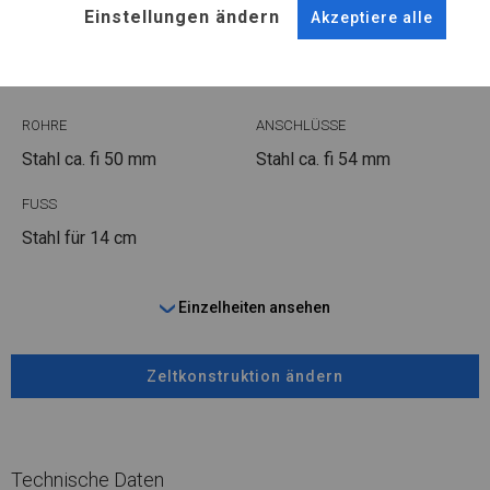
KONSTRUKTION
Einstellungen ändern
Akzeptiere alle
WINTER
ROHRE
ANSCHLÜSSE
Stahl ca.
fi 50 mm
Stahl ca.
fi 54 mm
FUSS
Stahl
für 14 cm
Einzelheiten ansehen
Zeltkonstruktion ändern
Technische Daten