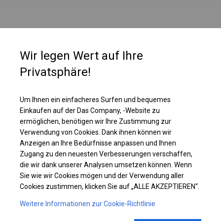
PLANE
Wir legen Wert auf Ihre
Fenster sorgen für Tageslicht, daher werden Zelte mit dieser Plane in
Privatsphäre!
Restaurants als zusätzlicher Platz für Gäste oder als Fanzone genutzt.
Diese Art der Abdeckung macht die Nutzung des Zeltes komfortabel und
auch bei vollständig geschlossenem Zelt möglich. Darüber hinaus hat das
Um Ihnen ein einfacheres Surfen und bequemes
Dach sehr große, vollständig transparente Fenster, dank denen das
Einkaufen auf der Das Company, -Website zu
Sonnenlicht das Zelt vollständig beleuchtet.
ermöglichen, benötigen wir Ihre Zustimmung zur
Verwendung von Cookies. Dank ihnen können wir
Anzeigen an Ihre Bedürfnisse anpassen und Ihnen
Einzelheiten ansehen
Zugang zu den neuesten Verbesserungen verschaffen,
die wir dank unserer Analysen umsetzen können. Wenn
Plane ändern
Sie wie wir Cookies mögen und der Verwendung aller
Cookies zustimmen, klicken Sie auf „ALLE AKZEPTIEREN“.
Weitere Informationen zur Cookie-Richtlinie