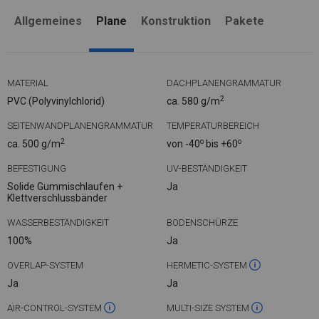
Allgemeines
Plane
Konstruktion
Pakete
MATERIAL
DACHPLANENGRAMMATUR
2
PVC (Polyvinylchlorid)
ca. 580 g/m
SEITENWANDPLANENGRAMMATUR
TEMPERATURBEREICH
2
o
o
ca. 500 g/m
von -40
bis +60
BEFESTIGUNG
UV-BESTÄNDIGKEIT
Solide Gummischlaufen +
Ja
Klettverschlussbänder
WASSERBESTÄNDIGKEIT
BODENSCHÜRZE
100%
Ja
OVERLAP-SYSTEM
HERMETIC-SYSTEM
Ja
Ja
AIR-CONTROL-SYSTEM
MULTI-SIZE SYSTEM