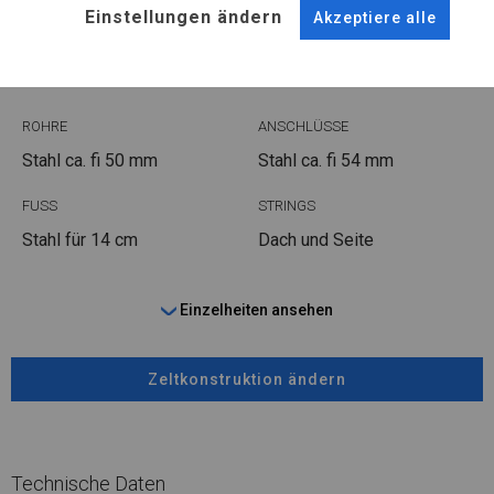
KONSTRUKTION
Einstellungen ändern
Akzeptiere alle
WINTER PLUS
ROHRE
ANSCHLÜSSE
Stahl ca.
fi 50 mm
Stahl ca.
fi 54 mm
FUSS
STRINGS
Stahl
für 14 cm
Dach und Seite
Einzelheiten ansehen
Zeltkonstruktion ändern
Technische Daten