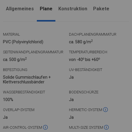
Allgemeines
Plane
Konstruktion
Pakete
MATERIAL
DACHPLANENGRAMMATUR
2
PVC (Polyvinylchlorid)
ca. 580 g/m
SEITENWANDPLANENGRAMMATUR
TEMPERATURBEREICH
2
o
o
ca. 500 g/m
von -40
bis +60
BEFESTIGUNG
UV-BESTÄNDIGKEIT
Solide Gummischlaufen +
Ja
Klettverschlussbänder
WASSERBESTÄNDIGKEIT
BODENSCHÜRZE
100%
Ja
OVERLAP-SYSTEM
HERMETIC-SYSTEM
Ja
Ja
AIR-CONTROL-SYSTEM
MULTI-SIZE SYSTEM