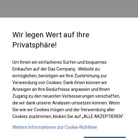
PLANE
Wir legen Wert auf Ihre
Fenster sorgen für Tageslicht, daher werden Zelte mit dieser Plane in
Privatsphäre!
Restaurants als zusätzlicher Platz für Gäste oder als Fanzone genutzt.
Diese Art der Abdeckung macht die Nutzung des Zeltes komfortabel und
auch bei vollständig geschlossenem Zelt möglich. Darüber hinaus hat das
Um Ihnen ein einfacheres Surfen und bequemes
Dach sehr große, vollständig transparente Fenster, dank denen das
Einkaufen auf der Das Company, -Website zu
Sonnenlicht das Zelt vollständig beleuchtet.
ermöglichen, benötigen wir Ihre Zustimmung zur
Verwendung von Cookies. Dank ihnen können wir
Anzeigen an Ihre Bedürfnisse anpassen und Ihnen
Einzelheiten ansehen
Zugang zu den neuesten Verbesserungen verschaffen,
die wir dank unserer Analysen umsetzen können. Wenn
Plane ändern
Sie wie wir Cookies mögen und der Verwendung aller
Cookies zustimmen, klicken Sie auf „ALLE AKZEPTIEREN“.
Weitere Informationen zur Cookie-Richtlinie