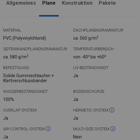
Allgemeines
Plane
Konstruktion
Pakete
MATERIAL
DACHPLANENGRAMMATUR
2
PVC (Polyvinylchlorid)
ca. 560 g/m
SEITENWANDPLANENGRAMMATUR
TEMPERATURBEREICH
2
o
o
ca. 580 g/m
von -40
bis +60
BEFESTIGUNG
UV-BESTÄNDIGKEIT
Solide Gummischlaufen +
Ja
Klettverschlussbänder
WASSERBESTÄNDIGKEIT
BODENSCHÜRZE
100%
Ja
OVERLAP-SYSTEM
HERMETIC-SYSTEM
Ja
Ja
AIR-CONTROL-SYSTEM
MULTI-SIZE SYSTEM
Ja
Nein