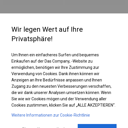
PLANE
Wir legen Wert auf Ihre
Diese Planenart ist ab einer Höhe von 2,5 m erhältlich. Oben im Zelt sind
Privatsphäre!
runde Fenster angebracht. Zusätzlich hat das Dach sehr große,
vollständig transparente Fenster. Es ist eine großartige Lösung für
Werkstattzelte, in denen eine Beleuchtung erforderlich ist, wir jedoch nicht
Um Ihnen ein einfacheres Surfen und bequemes
möchten, dass das, was wir tun, für Außenstehende sichtbar ist.
Einkaufen auf der Das Company, -Website zu
ermöglichen, benötigen wir Ihre Zustimmung zur
Verwendung von Cookies. Dank ihnen können wir
Einzelheiten ansehen
Anzeigen an Ihre Bedürfnisse anpassen und Ihnen
Zugang zu den neuesten Verbesserungen verschaffen,
die wir dank unserer Analysen umsetzen können. Wenn
Plane ändern
Sie wie wir Cookies mögen und der Verwendung aller
Cookies zustimmen, klicken Sie auf „ALLE AKZEPTIEREN“.
Weitere Informationen zur Cookie-Richtlinie
KONSTRUKTION