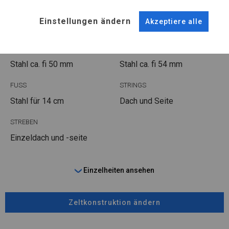
POLAR
Einstellungen ändern
Akzeptiere alle
ROHRE
ANSCHLÜSSE
Stahl ca.
fi 50 mm
Stahl ca.
fi 54 mm
FUSS
STRINGS
Stahl
für 14 cm
Dach und Seite
STREBEN
Einzeldach und -seite
Einzelheiten ansehen
Zeltkonstruktion ändern