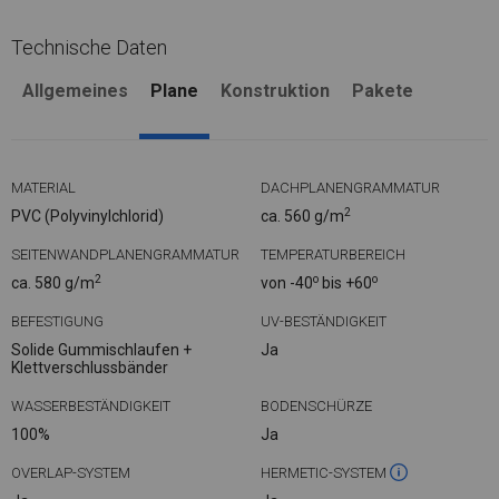
Technische Daten
Allgemeines
Plane
Konstruktion
Pakete
MATERIAL
DACHPLANENGRAMMATUR
2
PVC (Polyvinylchlorid)
ca. 560 g/m
SEITENWANDPLANENGRAMMATUR
TEMPERATURBEREICH
2
o
o
ca. 580 g/m
von -40
bis +60
BEFESTIGUNG
UV-BESTÄNDIGKEIT
Solide Gummischlaufen +
Ja
Klettverschlussbänder
WASSERBESTÄNDIGKEIT
BODENSCHÜRZE
100%
Ja
OVERLAP-SYSTEM
HERMETIC-SYSTEM