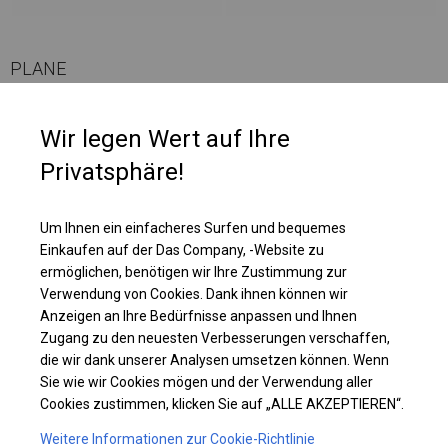
PLANE
Diese Planenart ist ab einer Höhe von 2,5 m erhältlich. Oben im Zelt sind
Wir legen Wert auf Ihre
runde Fenster angebracht. Zusätzlich hat das Dach sehr große,
Privatsphäre!
vollständig transparente Fenster. Es ist eine großartige Lösung für
Werkstattzelte, in denen eine Beleuchtung erforderlich ist, wir jedoch nicht
möchten, dass das, was wir tun, für Außenstehende sichtbar ist.
Um Ihnen ein einfacheres Surfen und bequemes
Einkaufen auf der Das Company, -Website zu
ermöglichen, benötigen wir Ihre Zustimmung zur
Einzelheiten ansehen
Verwendung von Cookies. Dank ihnen können wir
Anzeigen an Ihre Bedürfnisse anpassen und Ihnen
Plane ändern
Zugang zu den neuesten Verbesserungen verschaffen,
die wir dank unserer Analysen umsetzen können. Wenn
Sie wie wir Cookies mögen und der Verwendung aller
Cookies zustimmen, klicken Sie auf „ALLE AKZEPTIEREN“.
KONSTRUKTION
Weitere Informationen zur Cookie-Richtlinie