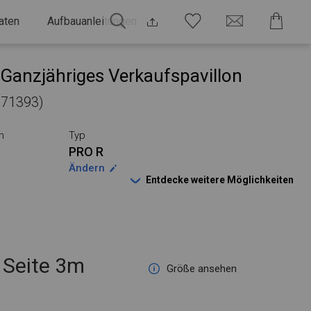
aten
Aufbauanleitungen
Ganzjähriges Verkaufspavillon
 771393)
n
Typ
PRO R
Ändern
Entdecke weitere Möglichkeiten
Seite 3m
Größe ansehen