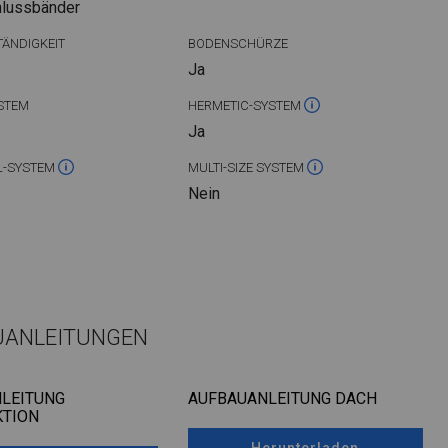
hlussbänder
ÄNDIGKEIT
BODENSCHÜRZE
Ja
STEM
HERMETIC-SYSTEM
Ja
L-SYSTEM
MULTI-SIZE SYSTEM
Nein
UANLEITUNGEN
LEITUNG
AUFBAUANLEITUNG DACH
TION
Herunterladen