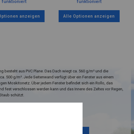
funktioniert
funktioniert
 Optionen anzeigen
Alle Optionen anzeigen
g besteht aus PVC Plane. Das Dach wiegt ca. 560 g/m² und die
ca. 500 g/m². Jede Seitenwand verfügt über ein Fenster aus einem
igen Moskitonetz. Über jedem Fenster befindet sich ein Rollo, das
nd fest verschlossen werden kann und das Innere des Zeltes vor Regen,
Staub schützt.
Einzelheiten ansehen
Plane ändern