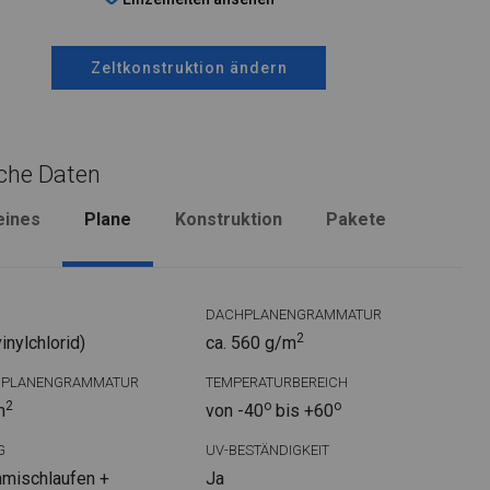
Zeltkonstruktion ändern
che Daten
eines
Plane
Konstruktion
Pakete
DACHPLANENGRAMMATUR
2
nylchlorid)
ca. 560 g/m
DPLANENGRAMMATUR
TEMPERATURBEREICH
2
o
o
m
von -40
bis +60
G
UV-BESTÄNDIGKEIT
mischlaufen +
Ja