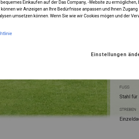
 bequemes Einkaufen auf der Das Company, -Website zu ermöglichen, 
 können wir Anzeigen an Ihre Bedürfnisse anpassen und Ihnen Zugan
nalysen umsetzen können. Wenn Sie wie wir Cookies mögen und der Ve
KONST
htlinie
POLAR
Einstellungen änd
ROHRE
Stahl ca.
FUSS
Stahl
für
STREBEN
Einzelda