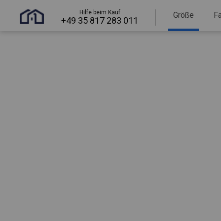
Hilfe beim Kauf
Größe
F
+49 35 817 283 011