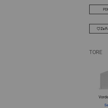
PD
Zu F
TORE
Vorde
Se