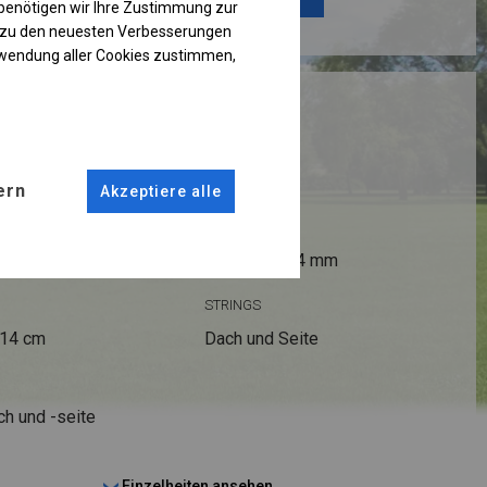
benötigen wir Ihre Zustimmung zur
g zu den neuesten Verbesserungen
rwendung aller Cookies zustimmen,
RUKTION
ern
Akzeptiere alle
ANSCHLÜSSE
fi 50 mm
Stahl ca.
fi 54 mm
STRINGS
 14 cm
Dach und Seite
ch und -seite
Einzelheiten ansehen