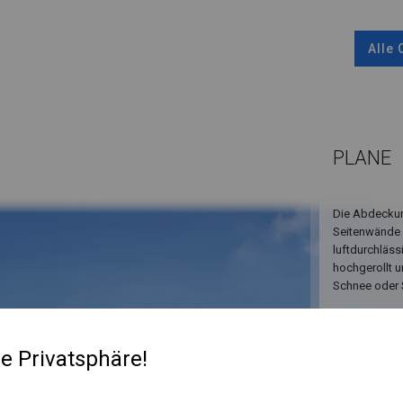
Alle
PLANE
Die Abdeckun
Seitenwände 
luftdurchläss
hochgerollt u
Schnee oder 
re Privatsphäre!