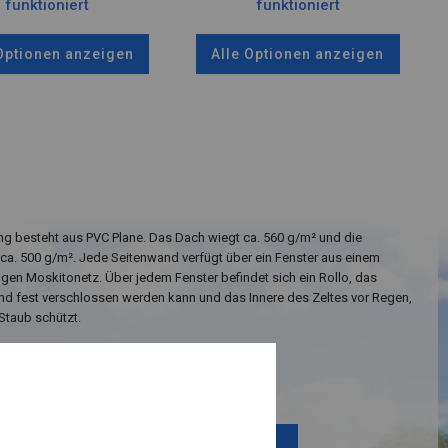
funktioniert
funktioniert
 Optionen anzeigen
Alle Optionen anzeigen
g besteht aus PVC Plane. Das Dach wiegt ca. 560 g/m² und die
ca. 500 g/m². Jede Seitenwand verfügt über ein Fenster aus einem
igen Moskitonetz. Über jedem Fenster befindet sich ein Rollo, das
nd fest verschlossen werden kann und das Innere des Zeltes vor Regen,
Staub schützt.
Einzelheiten ansehen
Plane ändern