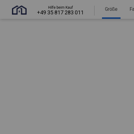
Hilfe beim Kauf
Größe
F
+49 35 817 283 011