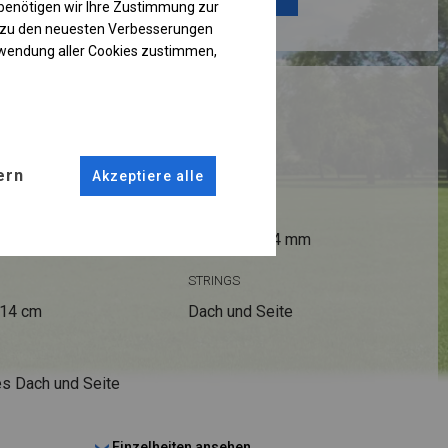
benötigen wir Ihre Zustimmung zur
g zu den neuesten Verbesserungen
rwendung aller Cookies zustimmen,
RUKTION
 PLUS
ern
Akzeptiere alle
ANSCHLÜSSE
fi 50 mm
Stahl ca.
fi 54 mm
STRINGS
 14 cm
Dach und Seite
s Dach und Seite
Einzelheiten ansehen