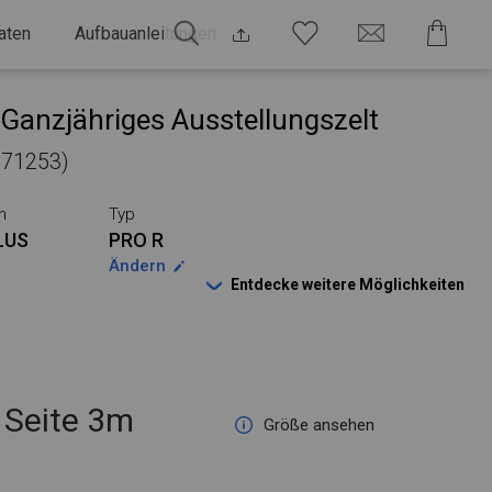
aten
Aufbauanleitungen
Ganzjähriges Ausstellungszelt
 771253)
n
Typ
LUS
PRO R
Ändern
Entdecke weitere Möglichkeiten
Seite 3m
Größe ansehen