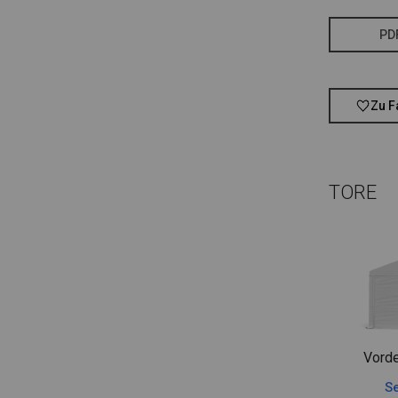
PD
Zu F
TORE
Vorde
Se