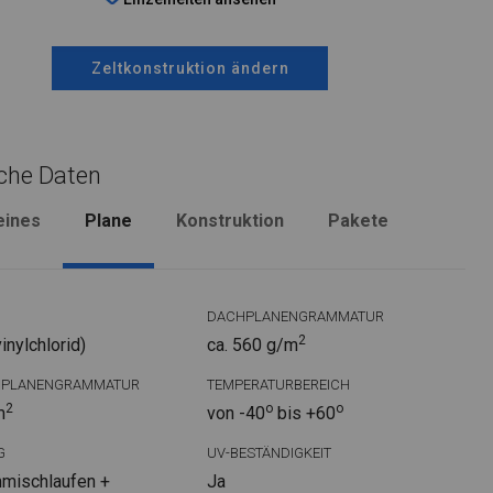
Zeltkonstruktion ändern
che Daten
eines
Plane
Konstruktion
Pakete
DACHPLANENGRAMMATUR
2
nylchlorid)
ca. 560 g/m
DPLANENGRAMMATUR
TEMPERATURBEREICH
2
o
o
m
von -40
bis +60
G
UV-BESTÄNDIGKEIT
mischlaufen +
Ja