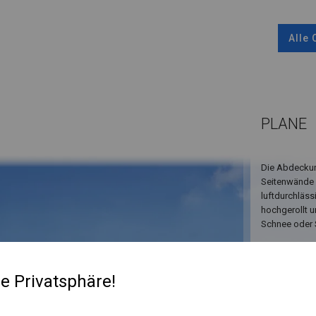
Alle
PLANE
Die Abdeckun
Seitenwände 
luftdurchläss
hochgerollt u
Schnee oder 
re Privatsphäre!