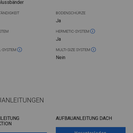
hlussbänder
ÄNDIGKEIT
BODENSCHÜRZE
Ja
STEM
HERMETIC-SYSTEM
Ja
L-SYSTEM
MULTI-SIZE SYSTEM
Nein
UANLEITUNGEN
LEITUNG
AUFBAUANLEITUNG DACH
TION
Herunterladen