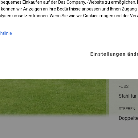
 bequemes Einkaufen auf der Das Company, -Website zu ermöglichen, 
 können wir Anzeigen an Ihre Bedürfnisse anpassen und Ihnen Zugan
nalysen umsetzen können. Wenn Sie wie wir Cookies mögen und der Ve
KONST
htlinie
POLAR
Einstellungen änd
ROHRE
Stahl ca.
FUSS
Stahl
für
STREBEN
Doppelte