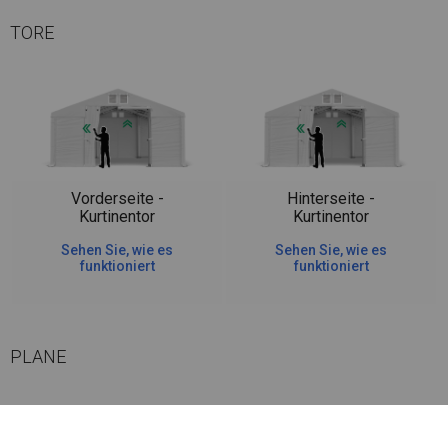
TORE
Vorderseite -
Hinterseite -
Kurtinentor
Kurtinentor
Sehen Sie, wie es
Sehen Sie, wie es
funktioniert
funktioniert
PLANE
Die Seitenwände haben bei dieser Belagsart ein Flächengewicht von ca.
580 g/m². Es ist resistent gegen starke Windböen oder starken Schneefall.