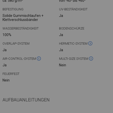
ca. 580 g/m
von -40
bis +60
BEFESTIGUNG
UV-BESTÄNDIGKEIT
Solide Gummischlaufen +
Ja
Klettverschlussbänder
WASSERBESTÄNDIGKEIT
BODENSCHÜRZE
100%
Ja
OVERLAP-SYSTEM
HERMETIC-SYSTEM
Ja
Ja
AIR-CONTROL-SYSTEM
MULTI-SIZE SYSTEM
Ja
Nein
FEUERFEST
Nein
AUFBAUANLEITUNGEN