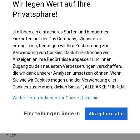
Wir legen Wert auf Ihre
Diese Art von Plane kann sowohl in ganzjährigen Garagenzelten als auch
in Langzeitlagerzelten verwendet werden.
Privatsphäre!
Einzelheiten ansehen
Um Ihnen ein einfacheres Surfen und bequemes
Einkaufen auf der Das Company, -Website zu
ermöglichen, benötigen wir Ihre Zustimmung zur
Plane ändern
Verwendung von Cookies. Dank ihnen können wir
Anzeigen an Ihre Bedürfnisse anpassen und Ihnen
Zugang zu den neuesten Verbesserungen verschaffen,
die wir dank unserer Analysen umsetzen können. Wenn
KONSTRUKTION
Sie wie wir Cookies mögen und der Verwendung aller
Cookies zustimmen, klicken Sie auf „ALLE AKZEPTIEREN“.
SUMMER
Weitere Informationen zur Cookie-Richtlinie
Einstellungen ändern
ROHRE
ANSCHLÜSSE
Akzeptiere alle
Stahl ca.
fi 38 mm
Stahl ca.
fi 42 mm
FUSS