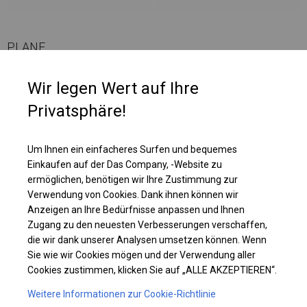
PLANE
Wir legen Wert auf Ihre
Die Seitenwände haben bei dieser Belagsart ein Flächengewicht von ca.
580 g/m². Es ist resistent gegen starke Windböen oder starken Schneefall.
Privatsphäre!
Diese Art von Plane kann sowohl in ganzjährigen Garagenzelten als auch
in Langzeitlagerzelten verwendet werden.
Um Ihnen ein einfacheres Surfen und bequemes
Einkaufen auf der Das Company, -Website zu
Einzelheiten ansehen
ermöglichen, benötigen wir Ihre Zustimmung zur
Verwendung von Cookies. Dank ihnen können wir
Anzeigen an Ihre Bedürfnisse anpassen und Ihnen
Plane ändern
Zugang zu den neuesten Verbesserungen verschaffen,
die wir dank unserer Analysen umsetzen können. Wenn
Sie wie wir Cookies mögen und der Verwendung aller
Cookies zustimmen, klicken Sie auf „ALLE AKZEPTIEREN“.
KONSTRUKTION
Weitere Informationen zur Cookie-Richtlinie