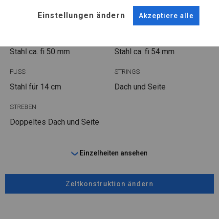
POLAR PLUS
Einstellungen ändern
Akzeptiere alle
ROHRE
ANSCHLÜSSE
Stahl ca.
fi 50 mm
Stahl ca.
fi 54 mm
FUSS
STRINGS
Stahl
für 14 cm
Dach und Seite
STREBEN
Doppeltes Dach und Seite
Einzelheiten ansehen
Zeltkonstruktion ändern