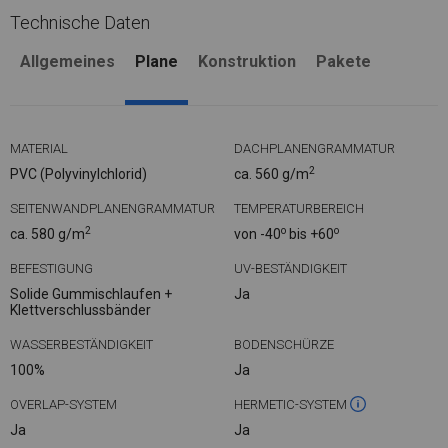
Technische Daten
Allgemeines
Plane
Konstruktion
Pakete
MATERIAL
DACHPLANENGRAMMATUR
2
PVC (Polyvinylchlorid)
ca. 560 g/m
SEITENWANDPLANENGRAMMATUR
TEMPERATURBEREICH
2
o
o
ca. 580 g/m
von -40
bis +60
BEFESTIGUNG
UV-BESTÄNDIGKEIT
Solide Gummischlaufen +
Ja
Klettverschlussbänder
WASSERBESTÄNDIGKEIT
BODENSCHÜRZE
100%
Ja
OVERLAP-SYSTEM
HERMETIC-SYSTEM
Ja
Ja