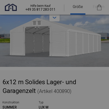
Hilfe beim Kauf
Größe
Farben
+49 35 817 283 011
6x12 m Solides Lager- und
Garagenzelt
(Artikel 400890)
Konstruktion
Typ
SUMMER
LUX M