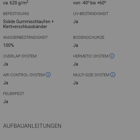
2
o
o
ca. 620 g/m
von -40
bis +60
BEFESTIGUNG
UV-BESTÄNDIGKEIT
Solide Gummischlaufen +
Ja
Klettverschlussbänder
WASSERBESTÄNDIGKEIT
BODENSCHÜRZE
100%
Ja
OVERLAP-SYSTEM
HERMETIC-SYSTEM
Ja
Ja
AIR-CONTROL-SYSTEM
MULTI-SIZE SYSTEM
Ja
Ja
FEUERFEST
Ja
AUFBAUANLEITUNGEN