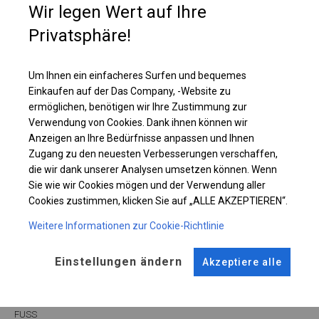
Wir legen Wert auf Ihre
Lagerzelt nachzudenken, in dem Sie Ihre Materialien sicher aufbewahren
können.
Privatsphäre!
Einzelheiten ansehen
Um Ihnen ein einfacheres Surfen und bequemes
Einkaufen auf der Das Company, -Website zu
ermöglichen, benötigen wir Ihre Zustimmung zur
Plane ändern
Verwendung von Cookies. Dank ihnen können wir
Anzeigen an Ihre Bedürfnisse anpassen und Ihnen
Zugang zu den neuesten Verbesserungen verschaffen,
die wir dank unserer Analysen umsetzen können. Wenn
KONSTRUKTION
Sie wie wir Cookies mögen und der Verwendung aller
Cookies zustimmen, klicken Sie auf „ALLE AKZEPTIEREN“.
SUMMER
Weitere Informationen zur Cookie-Richtlinie
Einstellungen ändern
Akzeptiere alle
ROHRE
ANSCHLÜSSE
Stahl ca.
fi 38 mm
Stahl ca.
fi 42 mm
FUSS