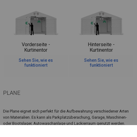
Vorderseite -
Hinterseite -
Kurtinentor
Kurtinentor
Sehen Sie, wie es
Sehen Sie, wie es
funktioniert
funktioniert
PLANE
Die Plane eignet sich perfekt für die Aufbewahrung verschiedener Arten
von Materialien. Es kann als Parkplatzüberachung, Garage, Maschinen-
oder Bootslager, Autowaschanlage und Lackierraum genutzt werden.
Wenn sich in der Nähe des Lagerplatzes, an dem Sie das Zelt aufstellen
möchten, Feuerquellen befinden, lohnt es sich, über ein feuerfestes