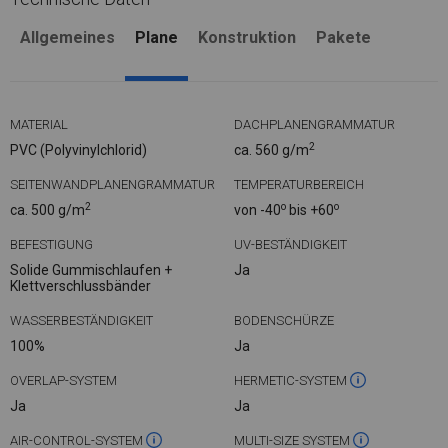
Allgemeines
Plane
Konstruktion
Pakete
MATERIAL
DACHPLANENGRAMMATUR
2
PVC (Polyvinylchlorid)
ca. 560 g/m
SEITENWANDPLANENGRAMMATUR
TEMPERATURBEREICH
2
o
o
ca. 500 g/m
von -40
bis +60
BEFESTIGUNG
UV-BESTÄNDIGKEIT
Solide Gummischlaufen +
Ja
Klettverschlussbänder
WASSERBESTÄNDIGKEIT
BODENSCHÜRZE
100%
Ja
OVERLAP-SYSTEM
HERMETIC-SYSTEM
Ja
Ja
AIR-CONTROL-SYSTEM
MULTI-SIZE SYSTEM