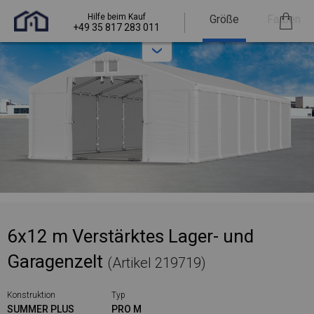
Hilfe beim Kauf
Größe
Farben
+49 35 817 283 011
6x12 m Verstärktes Lager- und
Garagenzelt
(Artikel 219719)
Konstruktion
Typ
SUMMER PLUS
PRO M