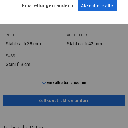
KONSTRUKTION
Einstellungen ändern
Akzeptiere alle
SUMMER PLUS
ROHRE
ANSCHLÜSSE
Stahl ca.
fi 38 mm
Stahl ca.
fi 42 mm
FUSS
Stahl
fi 9 cm
Einzelheiten ansehen
Zeltkonstruktion ändern
Technische Daten