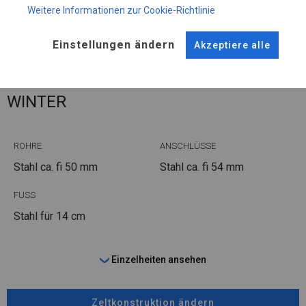
Plane ändern
Weitere Informationen zur Cookie-Richtlinie
Einstellungen ändern
Akzeptiere alle
KONSTRUKTION
WINTER
ROHRE
ANSCHLÜSSE
Stahl ca.
fi 50 mm
Stahl ca.
fi 54 mm
FUSS
Stahl
für 14 cm
Einzelheiten ansehen
Zeltkonstruktion ändern