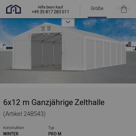
Hilfe beim Kauf
Größe
Farben
+49 35 817 283 011
6x12 m Ganzjährige Zelthalle
(Artikel 248543)
Konstruktion
Typ
WINTER
PRO M