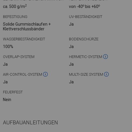
2
o
o
ca. 500 g/m
von -40
bis +60
BEFESTIGUNG
UV-BESTÄNDIGKEIT
Solide Gummischlaufen +
Ja
Klettverschlussbänder
WASSERBESTÄNDIGKEIT
BODENSCHÜRZE
100%
Ja
OVERLAP-SYSTEM
HERMETIC-SYSTEM
Ja
Ja
AIR-CONTROL-SYSTEM
MULTI-SIZE SYSTEM
Ja
Ja
FEUERFEST
Nein
AUFBAUANLEITUNGEN