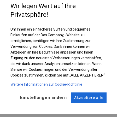
Sie sind allseitig dicht, sodass Sie sicher sein können, dass nicht nur
Wir legen Wert auf Ihre
Regen oder Schnee, sondern auch Staub und andere Verunreinigungen
nicht hineinfallen.
Privatsphäre!
Um Ihnen ein einfacheres Surfen und bequemes
Einzelheiten ansehen
Einkaufen auf der Das Company, -Website zu
ermöglichen, benötigen wir Ihre Zustimmung zur
Plane ändern
Verwendung von Cookies. Dank ihnen können wir
Anzeigen an Ihre Bedürfnisse anpassen und Ihnen
Zugang zu den neuesten Verbesserungen verschaffen,
die wir dank unserer Analysen umsetzen können. Wenn
Sie wie wir Cookies mögen und der Verwendung aller
KONSTRUKTION
Cookies zustimmen, klicken Sie auf „ALLE AKZEPTIEREN“.
SUMMER FLOOR
Weitere Informationen zur Cookie-Richtlinie
Einstellungen ändern
Akzeptiere alle
ROHRE
ANSCHLÜSSE
Stahl ca.
fi 38 mm
Stahl ca.
fi 42 mm