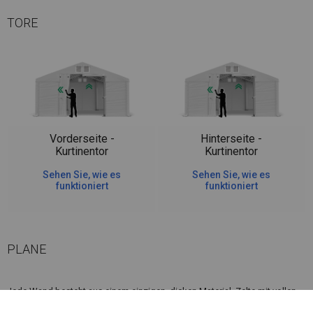
TORE
Vorderseite -
Hinterseite -
Kurtinentor
Kurtinentor
Sehen Sie, wie es
Sehen Sie, wie es
funktioniert
funktioniert
PLANE
Jede Wand besteht aus einem einzigen, dicken Material. Zelte mit vollen
SD-Wänden sind sowohl im Sommer als auch im Winter großartige Lager.