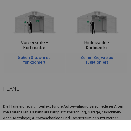
Vorderseite -
Hinterseite -
Kurtinentor
Kurtinentor
Sehen Sie, wie es
Sehen Sie, wie es
funktioniert
funktioniert
PLANE
Die Plane eignet sich perfekt für die Aufbewahrung verschiedener Arten
von Materialien. Es kann als Parkplatzüberachung, Garage, Maschinen-
oder Bootslager, Autowaschanlage und Lackierraum genutzt werden.
Wenn sich in der Nähe des Lagerplatzes, an dem Sie das Zelt aufstellen
möchten, Feuerquellen befinden, lohnt es sich, über ein feuerfestes