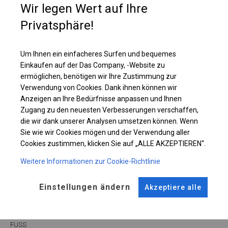
Wir legen Wert auf Ihre
Lagerzelt nachzudenken, in dem Sie Ihre Materialien sicher aufbewahren
können.
Privatsphäre!
Einzelheiten ansehen
Um Ihnen ein einfacheres Surfen und bequemes
Einkaufen auf der Das Company, -Website zu
ermöglichen, benötigen wir Ihre Zustimmung zur
Plane ändern
Verwendung von Cookies. Dank ihnen können wir
Anzeigen an Ihre Bedürfnisse anpassen und Ihnen
Zugang zu den neuesten Verbesserungen verschaffen,
die wir dank unserer Analysen umsetzen können. Wenn
KONSTRUKTION
Sie wie wir Cookies mögen und der Verwendung aller
Cookies zustimmen, klicken Sie auf „ALLE AKZEPTIEREN“.
SUMMER FLOOR
Weitere Informationen zur Cookie-Richtlinie
Einstellungen ändern
Akzeptiere alle
ROHRE
ANSCHLÜSSE
Stahl ca.
fi 38 mm
Stahl ca.
fi 42 mm
FUSS