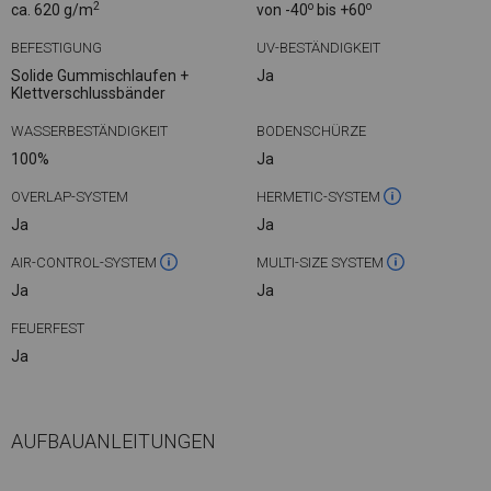
2
o
o
ca. 620 g/m
von -40
bis +60
BEFESTIGUNG
UV-BESTÄNDIGKEIT
Solide Gummischlaufen +
Ja
Klettverschlussbänder
WASSERBESTÄNDIGKEIT
BODENSCHÜRZE
100%
Ja
OVERLAP-SYSTEM
HERMETIC-SYSTEM
Ja
Ja
AIR-CONTROL-SYSTEM
MULTI-SIZE SYSTEM
Ja
Ja
FEUERFEST
Ja
AUFBAUANLEITUNGEN