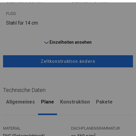
Stahl ca.
fi 50 mm
Stahl ca.
fi 54 mm
FUSS
Stahl
für 14 cm
Einzelheiten ansehen
Zeltkonstruktion ändern
Technische Daten
Allgemeines
Plane
Konstruktion
Pakete
MATERIAL
DACHPLANENGRAMMATUR
2