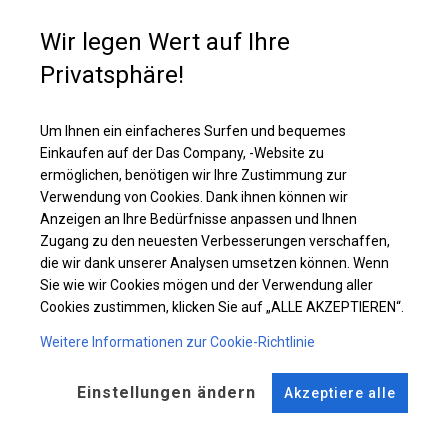
Die Abdeckung besteht aus PVC Plane. Das Dach wiegt ca. 560 g/m² und
die Seitenwände ca. 500 g/m². Jede Seitenwand verfügt über ein Fenster
Wir legen Wert auf Ihre
aus einem luftdurchlässigen Moskitonetz. Über jedem Fenster befindet
sich ein Rollo, das hochgerollt und fest verschlossen werden kann und
Privatsphäre!
das Innere des Zeltes vor Regen, Schnee oder Staub schützt.
Um Ihnen ein einfacheres Surfen und bequemes
Einzelheiten ansehen
Einkaufen auf der Das Company, -Website zu
ermöglichen, benötigen wir Ihre Zustimmung zur
Verwendung von Cookies. Dank ihnen können wir
Plane ändern
Anzeigen an Ihre Bedürfnisse anpassen und Ihnen
Zugang zu den neuesten Verbesserungen verschaffen,
die wir dank unserer Analysen umsetzen können. Wenn
Sie wie wir Cookies mögen und der Verwendung aller
Cookies zustimmen, klicken Sie auf „ALLE AKZEPTIEREN“.
KONSTRUKTION
Weitere Informationen zur Cookie-Richtlinie
WINTER
Einstellungen ändern
Akzeptiere alle
ROHRE
ANSCHLÜSSE