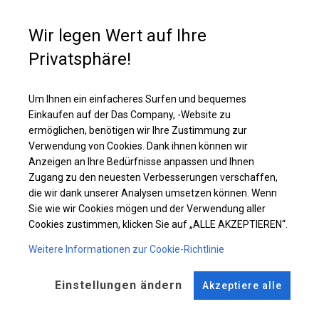
Banketten oder Festivals im Freien
. Sie ist ein idealer Schutz für
Catering
und geladene Gäste bei
Hochzeiten, Kommunionen,
Picknicks
und anderen
besonderen Anlässen
. Es kann auch als
Wir legen Wert auf Ihre
Pavillon, Gartenzelt verwendet werden
oder
terrassenförmig
. Das
Privatsphäre!
Zelt kann auch als
Gewerbefläche
und
Zusatzfläche
in Ihren
Räumlichkeiten genutzt werden.
Um Ihnen ein einfacheres Surfen und bequemes
Einkaufen auf der Das Company, -Website zu
Einzelheiten ansehen
ermöglichen, benötigen wir Ihre Zustimmung zur
Verwendung von Cookies. Dank ihnen können wir
Anzeigen an Ihre Bedürfnisse anpassen und Ihnen
Plane ändern
Zugang zu den neuesten Verbesserungen verschaffen,
die wir dank unserer Analysen umsetzen können. Wenn
Sie wie wir Cookies mögen und der Verwendung aller
Cookies zustimmen, klicken Sie auf „ALLE AKZEPTIEREN“.
KONSTRUKTION
Weitere Informationen zur Cookie-Richtlinie
WINTER
Einstellungen ändern
Akzeptiere alle
ROHRE
ANSCHLÜSSE