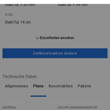
Stahl ca.
fi 50 mm
Stahl ca.
fi 54 mm
FUSS
Stahl
für 14 cm
Einzelheiten ansehen
Zeltkonstruktion ändern
Technische Daten
Allgemeines
Plane
Konstruktion
Pakete
MATERIAL
DACHPLANENGRAMMATUR