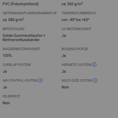
2
PVC (Polyvinylchlorid)
ca. 560 g/m
SEITENWANDPLANENGRAMMATUR
TEMPERATURBEREICH
2
o
o
ca. 580 g/m
von -40
bis +60
BEFESTIGUNG
UV-BESTÄNDIGKEIT
Solide Gummischlaufen +
Ja
Klettverschlussbänder
WASSERBESTÄNDIGKEIT
BODENSCHÜRZE
100%
Ja
OVERLAP-SYSTEM
HERMETIC-SYSTEM
Ja
Ja
AIR-CONTROL-SYSTEM
MULTI-SIZE SYSTEM
Ja
Nein
FEUERFEST
Nein