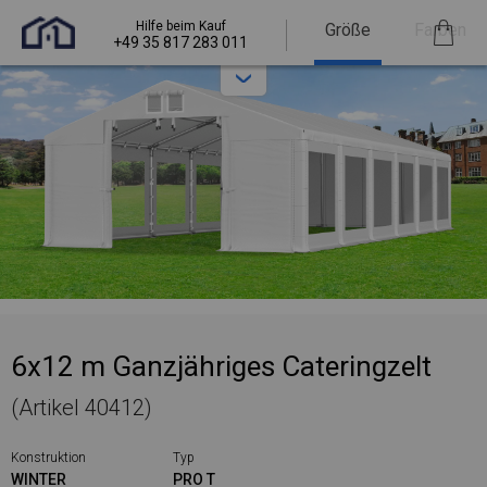
Hilfe beim Kauf
Größe
Farben
+49 35 817 283 011
6x12 m Ganzjähriges Cateringzelt
(Artikel 40412)
Konstruktion
Typ
WINTER
PRO T