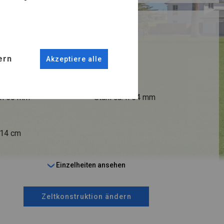
RUKTION
R
ern
Akzeptiere alle
ANSCHLÜSSE
fi 50 mm
Stahl ca.
fi 54 mm
 14 cm
Einzelheiten ansehen
Zeltkonstruktion ändern