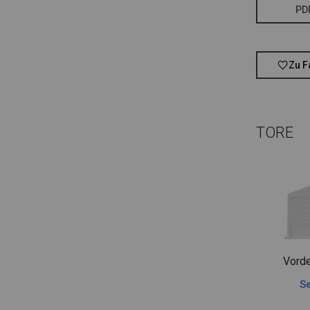
PD
Zu F
TORE
Vorde
Se