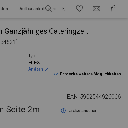
aten
Aufbauanleitungen
 Ganzjähriges Cateringzelt
 184621)
n
Typ
FLEX T
Ändern
Entdecke weitere Möglichkeiten
EAN: 5902544926066
 Seite 2m
Größe ansehen