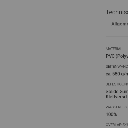
Technis
Allgem
MATERIAL
PVC (Polyvi
SEITENWAN
ca. 580 g/
BEFESTIGUN
Solide Gum
Klettversc
WASSERBEST
100%
OVERLAP-SY