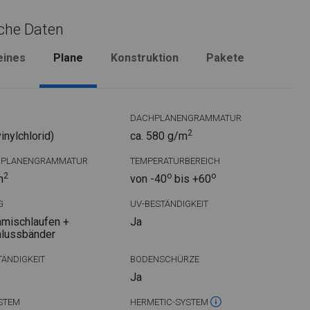
che Daten
eines
Plane
Konstruktion
Pakete
DACHPLANENGRAMMATUR
2
nylchlorid)
ca. 580 g/m
DPLANENGRAMMATUR
TEMPERATURBEREICH
2
o
o
m
von -40
bis +60
G
UV-BESTÄNDIGKEIT
mischlaufen +
Ja
hlussbänder
ÄNDIGKEIT
BODENSCHÜRZE
Ja
STEM
HERMETIC-SYSTEM