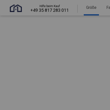
Hilfe beim Kauf
Größe
F
+49 35 817 283 011