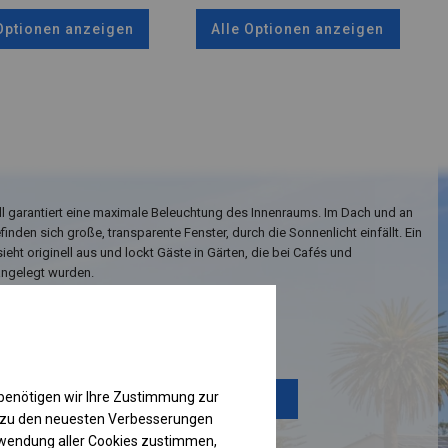
 Optionen anzeigen
Alle Optionen anzeigen
l garantiert eine maximale Beleuchtung des Innenraums. Im Dach und an
finden sich große, transparente Fenster, durch die Sonnenlicht einfällt. Ein
sieht originell aus und lockt Gäste in Gärten, die bei Cafés und
angelegt wurden.
Einzelheiten ansehen
benötigen wir Ihre Zustimmung zur
Plane ändern
g zu den neuesten Verbesserungen
rwendung aller Cookies zustimmen,