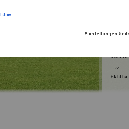
KONST
htlinie
WINTE
Einstellungen änd
ROHRE
Stahl ca.
FUSS
Stahl
für