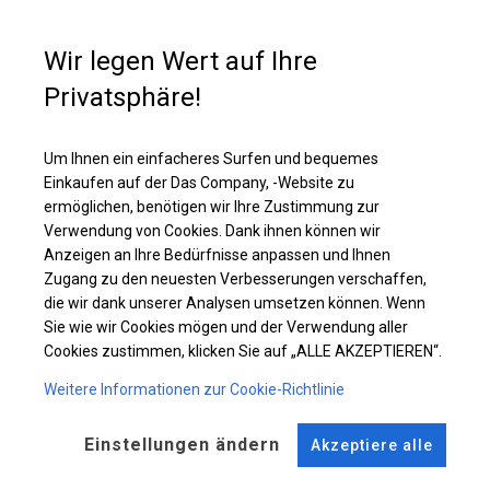
Dach und an den Seiten befinden sich große, transparente Fenster, durch
die Sonnenlicht einfällt. Ein solches Zelt sieht originell aus und lockt Gäste
in Gärten, die bei Cafés und Restaurants angelegt wurden.
Wir legen Wert auf Ihre
Privatsphäre!
Einzelheiten ansehen
Um Ihnen ein einfacheres Surfen und bequemes
Einkaufen auf der Das Company, -Website zu
Plane ändern
ermöglichen, benötigen wir Ihre Zustimmung zur
Verwendung von Cookies. Dank ihnen können wir
Anzeigen an Ihre Bedürfnisse anpassen und Ihnen
Zugang zu den neuesten Verbesserungen verschaffen,
KONSTRUKTION
die wir dank unserer Analysen umsetzen können. Wenn
Sie wie wir Cookies mögen und der Verwendung aller
POLAR
Cookies zustimmen, klicken Sie auf „ALLE AKZEPTIEREN“.
Weitere Informationen zur Cookie-Richtlinie
ROHRE
ANSCHLÜSSE
Einstellungen ändern
Stahl ca.
fi 50 mm
Stahl ca.
fi 54 mm
Akzeptiere alle
FUSS
STRINGS