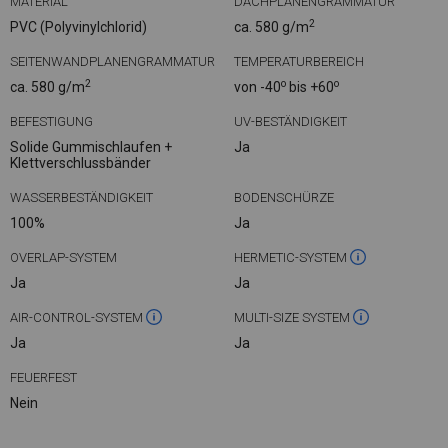
MATERIAL
DACHPLANENGRAMMATUR
2
PVC (Polyvinylchlorid)
ca. 580 g/m
SEITENWANDPLANENGRAMMATUR
TEMPERATURBEREICH
2
o
o
ca. 580 g/m
von -40
bis +60
BEFESTIGUNG
UV-BESTÄNDIGKEIT
Solide Gummischlaufen +
Ja
Klettverschlussbänder
WASSERBESTÄNDIGKEIT
BODENSCHÜRZE
100%
Ja
OVERLAP-SYSTEM
HERMETIC-SYSTEM
Ja
Ja
AIR-CONTROL-SYSTEM
MULTI-SIZE SYSTEM
Ja
Ja
FEUERFEST
Nein