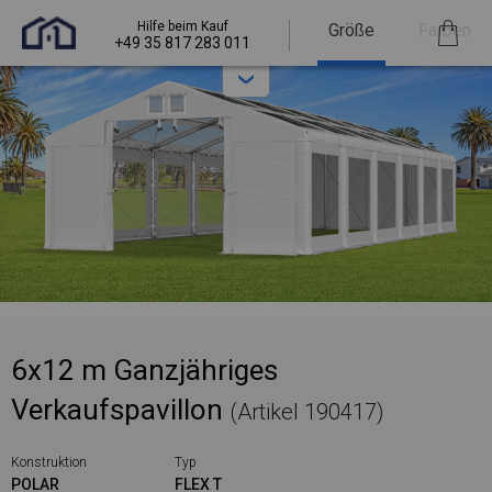
Hilfe beim Kauf
Größe
Farben
+49 35 817 283 011
6x12 m Ganzjähriges
Verkaufspavillon
(Artikel 190417)
Konstruktion
Typ
POLAR
FLEX T