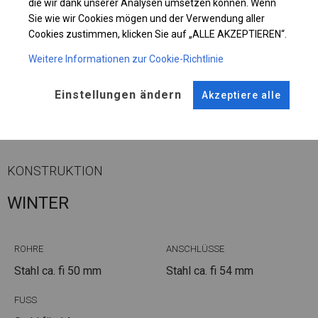
die wir dank unserer Analysen umsetzen können. Wenn
Sie wie wir Cookies mögen und der Verwendung aller
Cookies zustimmen, klicken Sie auf „ALLE AKZEPTIEREN“.
Einzelheiten ansehen
Weitere Informationen zur Cookie-Richtlinie
Einstellungen ändern
Akzeptiere alle
Plane ändern
KONSTRUKTION
WINTER
ROHRE
ANSCHLÜSSE
Stahl ca.
fi 50 mm
Stahl ca.
fi 54 mm
FUSS