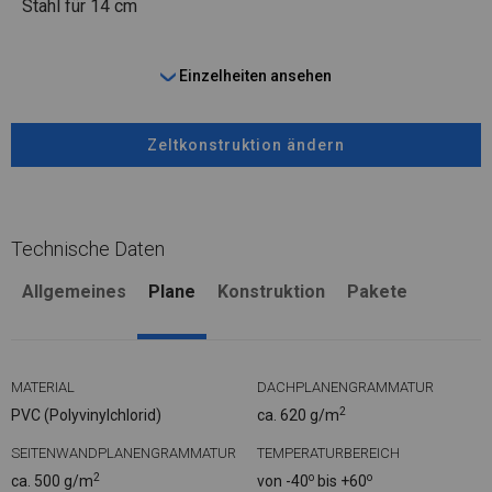
Stahl
für 14 cm
Einzelheiten ansehen
Zeltkonstruktion ändern
Technische Daten
Allgemeines
Plane
Konstruktion
Pakete
MATERIAL
DACHPLANENGRAMMATUR
2
PVC (Polyvinylchlorid)
ca. 620 g/m
SEITENWANDPLANENGRAMMATUR
TEMPERATURBEREICH
2
o
o
ca. 500 g/m
von -40
bis +60