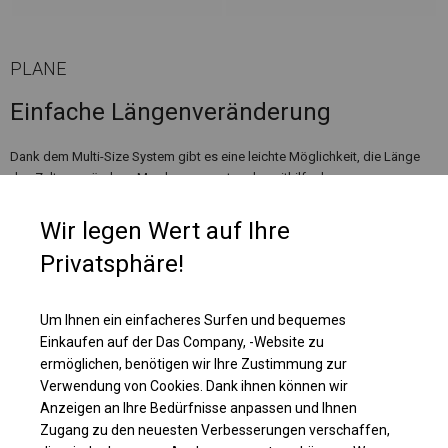
PLANE
Einfache Längenveränderung
Dank dem Multi-Size System gibt es eine leichte Möglichkeit, die Länge
des Zeltes zu ändern. Man kann es entweder mithilfe des
Erweiterungssets verlängern oder durch den Verzicht auf bestimmte
Segmente eliminieren. Die Erweiterungssets sind in 1m oder 2m erhältlich.
Wir legen Wert auf Ihre
Privatsphäre!
Um Ihnen ein einfacheres Surfen und bequemes
Einkaufen auf der Das Company, -Website zu
ermöglichen, benötigen wir Ihre Zustimmung zur
Verwendung von Cookies. Dank ihnen können wir
Anzeigen an Ihre Bedürfnisse anpassen und Ihnen
Zugang zu den neuesten Verbesserungen verschaffen,