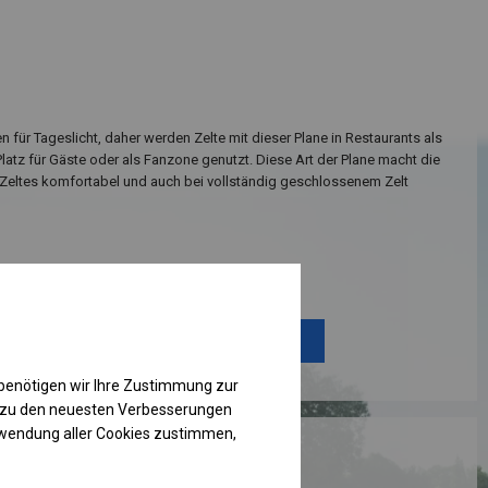
n für Tageslicht, daher werden Zelte mit dieser Plane in Restaurants als
Platz für Gäste oder als Fanzone genutzt. Diese Art der Plane macht die
Zeltes komfortabel und auch bei vollständig geschlossenem Zelt
Einzelheiten ansehen
Plane ändern
benötigen wir Ihre Zustimmung zur
g zu den neuesten Verbesserungen
rwendung aller Cookies zustimmen,
RUKTION