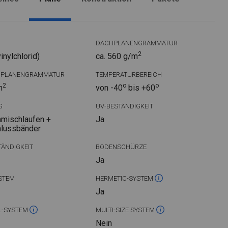
DACHPLANENGRAMMATUR
2
nylchlorid)
ca. 560 g/m
DPLANENGRAMMATUR
TEMPERATURBEREICH
2
o
o
m
von -40
bis +60
G
UV-BESTÄNDIGKEIT
mischlaufen +
Ja
hlussbänder
ÄNDIGKEIT
BODENSCHÜRZE
Ja
STEM
HERMETIC-SYSTEM
Ja
L-SYSTEM
MULTI-SIZE SYSTEM
Nein