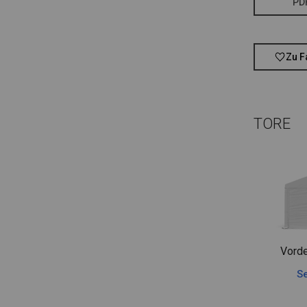
PD
Zu F
TORE
Vorde
Se