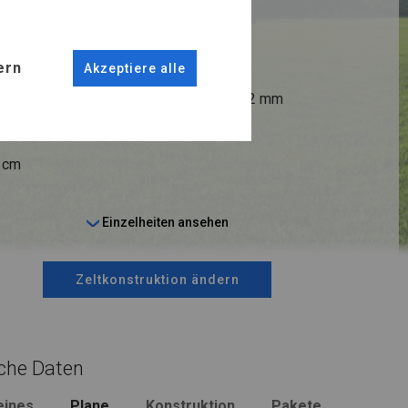
R PLUS
ern
Akzeptiere alle
ANSCHLÜSSE
fi 38 mm
Stahl ca.
fi 42 mm
9 cm
Einzelheiten ansehen
Zeltkonstruktion ändern
che Daten
eines
Plane
Konstruktion
Pakete