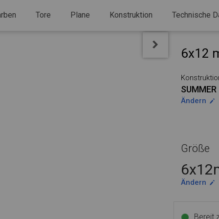
arben
Tore
Plane
Konstruktion
Technische D
6x12 m
Konstruktio
SUMMER 
Ändern
Größe
6x12m
Ändern
Bereit