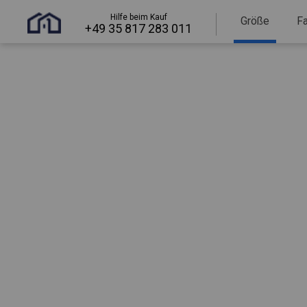
Hilfe beim Kauf
Größe
F
+49 35 817 283 011