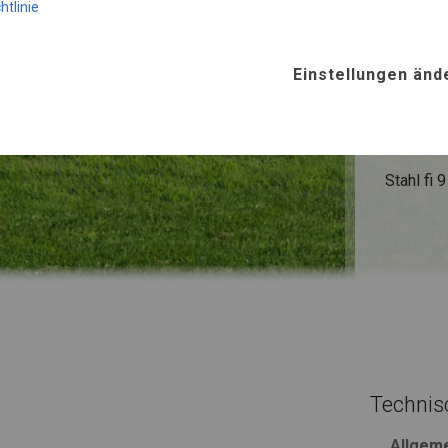
htlinie
SUMME
Einstellungen änd
ROHRE
Stahl ca.
FUSS
Stahl
fi 
Technis
Allgem