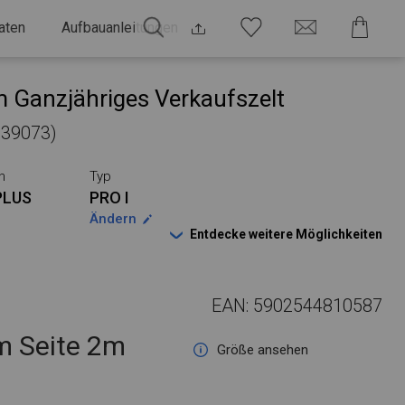
aten
Aufbauanleitungen
 Ganzjähriges Verkaufszelt
 139073)
n
Typ
PLUS
PRO I
Ändern
Entdecke weitere Möglichkeiten
EAN: 5902544810587
 Seite 2m
Größe ansehen