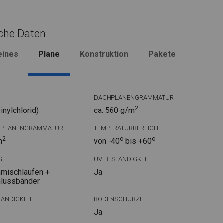
che Daten
eines
Plane
Konstruktion
Pakete
DACHPLANENGRAMMATUR
2
nylchlorid)
ca. 560 g/m
DPLANENGRAMMATUR
TEMPERATURBEREICH
2
o
o
m
von -40
bis +60
G
UV-BESTÄNDIGKEIT
mischlaufen +
Ja
hlussbänder
ÄNDIGKEIT
BODENSCHÜRZE
Ja