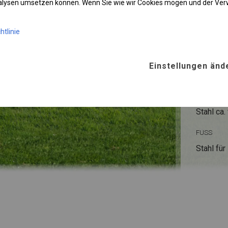
nalysen umsetzen können. Wenn Sie wie wir Cookies mögen und der Ve
htlinie
KONST
WINTE
Einstellungen änd
ROHRE
Stahl ca.
FUSS
Stahl
für