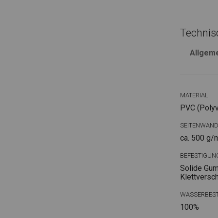
Technis
Allgem
MATERIAL
PVC (Polyvi
SEITENWAN
ca. 500 g/
BEFESTIGUN
Solide Gum
Klettversc
WASSERBEST
100%