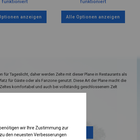
funktioniert
funktioniert
 Optionen anzeigen
Alle Optionen anzeigen
n für Tageslicht, daher werden Zelte mit dieser Plane in Restaurants als
Platz für Gäste oder als Fanzone genutzt. Diese Art der Plane macht die
Zeltes komfortabel und auch bei vollständig geschlossenem Zelt
Einzelheiten ansehen
benötigen wir Ihre Zustimmung zur
Plane ändern
g zu den neuesten Verbesserungen