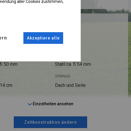
rwendung aller Cookies zustimmen,
RUKTION
R PLUS
ern
Akzeptiere alle
ANSCHLÜSSE
fi 50 mm
Stahl ca.
fi 54 mm
STRINGS
 14 cm
Dach und Seite
Einzelheiten ansehen
Zeltkonstruktion ändern