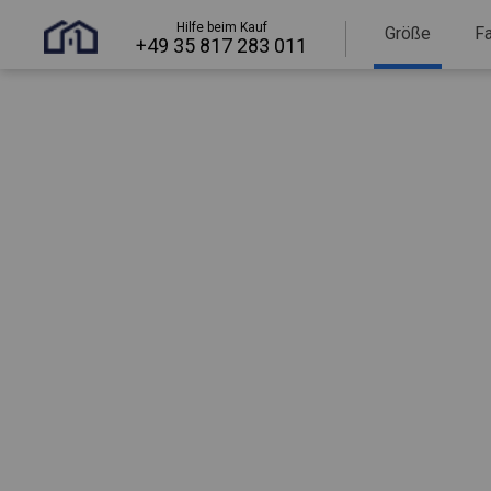
Hilfe beim Kauf
Größe
F
+49 35 817 283 011