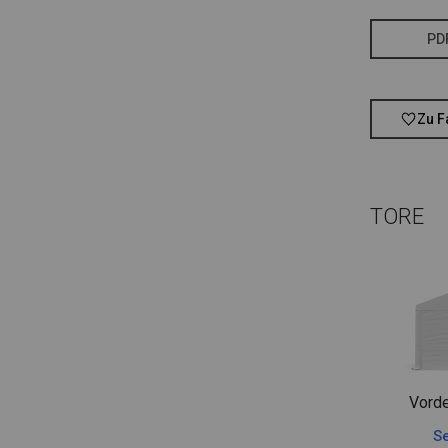
PD
Zu F
TORE
Vorde
Se