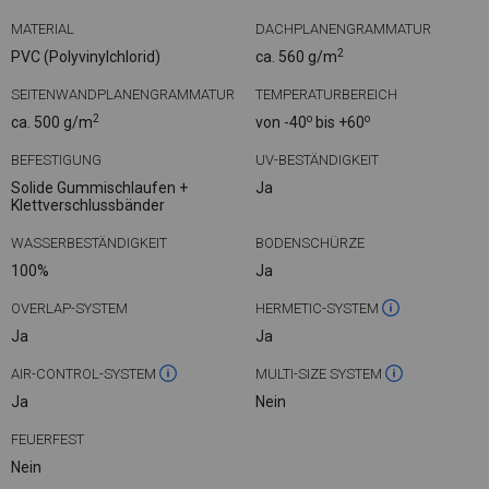
MATERIAL
DACHPLANENGRAMMATUR
2
PVC (Polyvinylchlorid)
ca. 560 g/m
SEITENWANDPLANENGRAMMATUR
TEMPERATURBEREICH
2
o
o
ca. 500 g/m
von -40
bis +60
BEFESTIGUNG
UV-BESTÄNDIGKEIT
Solide Gummischlaufen +
Ja
Klettverschlussbänder
WASSERBESTÄNDIGKEIT
BODENSCHÜRZE
100%
Ja
OVERLAP-SYSTEM
HERMETIC-SYSTEM
Ja
Ja
AIR-CONTROL-SYSTEM
MULTI-SIZE SYSTEM
Ja
Nein
FEUERFEST
Nein