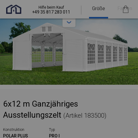
Hilfe beim Kauf
Größe
Farben
+49 35 817 283 011
6x12 m Ganzjähriges
Ausstellungszelt
(Artikel 183500)
Konstruktion
Typ
POLAR PLUS
PRO I