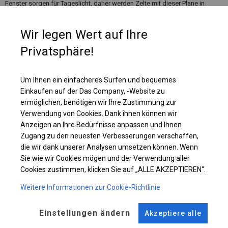
Fenster sorgen für Tageslicht, daher werden Zelte mit dieser Plane in
Restaurants als zusätzlicher Platz für Gäste oder als Fanzone genutzt.
Diese Art der Plane macht die Nutzung des Zeltes komfortabel und auch
Wir legen Wert auf Ihre
bei vollständig geschlossenem Zelt möglich.
Privatsphäre!
Einzelheiten ansehen
Um Ihnen ein einfacheres Surfen und bequemes
Einkaufen auf der Das Company, -Website zu
Plane ändern
ermöglichen, benötigen wir Ihre Zustimmung zur
Verwendung von Cookies. Dank ihnen können wir
Anzeigen an Ihre Bedürfnisse anpassen und Ihnen
Zugang zu den neuesten Verbesserungen verschaffen,
KONSTRUKTION
die wir dank unserer Analysen umsetzen können. Wenn
Sie wie wir Cookies mögen und der Verwendung aller
POLAR PLUS
Cookies zustimmen, klicken Sie auf „ALLE AKZEPTIEREN“.
Weitere Informationen zur Cookie-Richtlinie
ROHRE
ANSCHLÜSSE
Einstellungen ändern
Akzeptiere alle
Stahl ca.
fi 50 mm
Stahl ca.
fi 54 mm