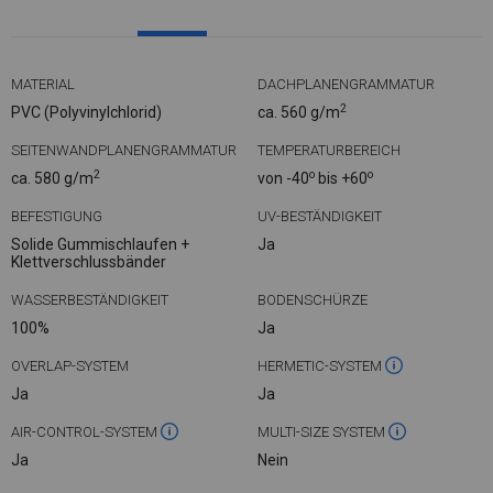
MATERIAL
DACHPLANENGRAMMATUR
2
PVC (Polyvinylchlorid)
ca. 560 g/m
SEITENWANDPLANENGRAMMATUR
TEMPERATURBEREICH
2
o
o
ca. 580 g/m
von -40
bis +60
BEFESTIGUNG
UV-BESTÄNDIGKEIT
Solide Gummischlaufen +
Ja
Klettverschlussbänder
WASSERBESTÄNDIGKEIT
BODENSCHÜRZE
100%
Ja
OVERLAP-SYSTEM
HERMETIC-SYSTEM
Ja
Ja
AIR-CONTROL-SYSTEM
MULTI-SIZE SYSTEM
Ja
Nein