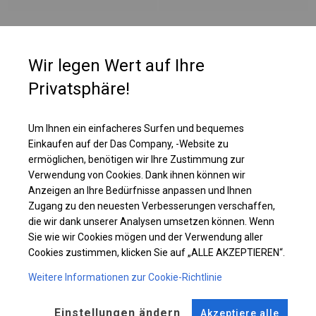
PLANE
Wir legen Wert auf Ihre
Privatsphäre!
Die Seitenwände haben bei dieser Belagsart ein Flächengewicht von ca.
580 g/m². Es ist resistent gegen starke Windböen oder starken Schneefall.
Diese Art von Plane kann sowohl in ganzjährigen Garagenzelten als auch
Um Ihnen ein einfacheres Surfen und bequemes
in Langzeitlagerzelten verwendet werden.
Einkaufen auf der Das Company, -Website zu
ermöglichen, benötigen wir Ihre Zustimmung zur
Verwendung von Cookies. Dank ihnen können wir
Einzelheiten ansehen
Anzeigen an Ihre Bedürfnisse anpassen und Ihnen
Zugang zu den neuesten Verbesserungen verschaffen,
die wir dank unserer Analysen umsetzen können. Wenn
Plane ändern
Sie wie wir Cookies mögen und der Verwendung aller
Cookies zustimmen, klicken Sie auf „ALLE AKZEPTIEREN“.
Weitere Informationen zur Cookie-Richtlinie
KONSTRUKTION
Einstellungen ändern
Akzeptiere alle