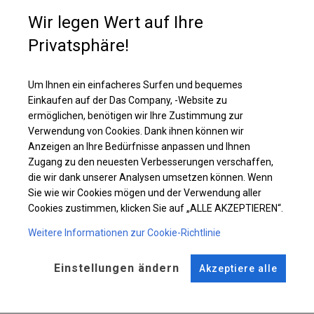
Wenn Sie einen zusätzlichen Restaurantraum haben möchten, der eine
Wir legen Wert auf Ihre
zusätzliche Heizung benötigt, ist die Wahl dieser Plane die beste. Im
Inneren können Sie Wärmestrahler oder andere Heizungen platzieren, die
Privatsphäre!
ihre Funktionen erfüllen.
Um Ihnen ein einfacheres Surfen und bequemes
Einzelheiten ansehen
Einkaufen auf der Das Company, -Website zu
ermöglichen, benötigen wir Ihre Zustimmung zur
Verwendung von Cookies. Dank ihnen können wir
Plane ändern
Anzeigen an Ihre Bedürfnisse anpassen und Ihnen
Zugang zu den neuesten Verbesserungen verschaffen,
die wir dank unserer Analysen umsetzen können. Wenn
Sie wie wir Cookies mögen und der Verwendung aller
KONSTRUKTION
Cookies zustimmen, klicken Sie auf „ALLE AKZEPTIEREN“.
WINTER
Weitere Informationen zur Cookie-Richtlinie
Einstellungen ändern
Akzeptiere alle
ROHRE
ANSCHLÜSSE
Stahl ca.
fi 50 mm
Stahl ca.
fi 54 mm