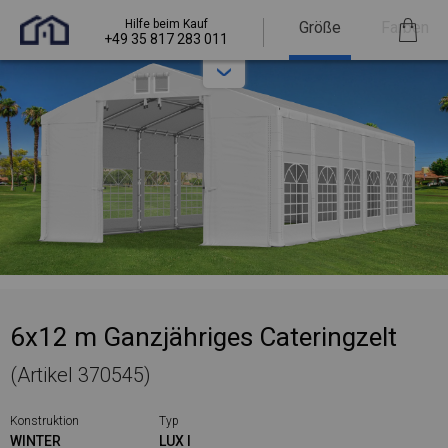
Hilfe beim Kauf
Größe
Farben
+49 35 817 283 011
6x12 m Ganzjähriges Cateringzelt
(Artikel 370545)
Konstruktion
Typ
WINTER
LUX I