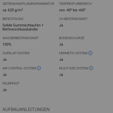
SEITENWANDPLANENGRAMMATUR
TEMPERATURBEREICH
2
o
o
ca. 620 g/m
von -40
bis +60
BEFESTIGUNG
UV-BESTÄNDIGKEIT
Solide Gummischlaufen +
Ja
Klettverschlussbänder
WASSERBESTÄNDIGKEIT
BODENSCHÜRZE
100%
Ja
OVERLAP-SYSTEM
HERMETIC-SYSTEM
Ja
Ja
AIR-CONTROL-SYSTEM
MULTI-SIZE SYSTEM
Ja
Ja
FEUERFEST
Ja
AUFBAUANLEITUNGEN