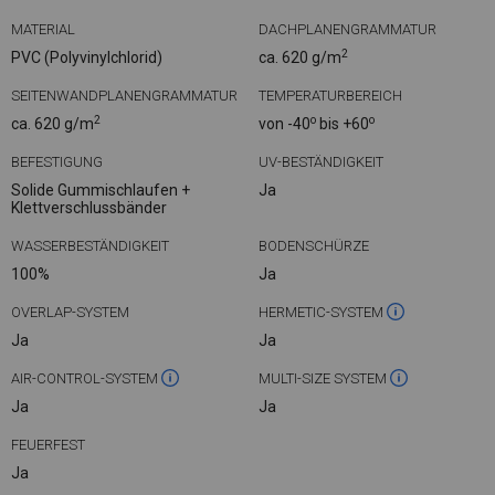
MATERIAL
DACHPLANENGRAMMATUR
2
PVC (Polyvinylchlorid)
ca. 620 g/m
SEITENWANDPLANENGRAMMATUR
TEMPERATURBEREICH
2
o
o
ca. 620 g/m
von -40
bis +60
BEFESTIGUNG
UV-BESTÄNDIGKEIT
Solide Gummischlaufen +
Ja
Klettverschlussbänder
WASSERBESTÄNDIGKEIT
BODENSCHÜRZE
100%
Ja
OVERLAP-SYSTEM
HERMETIC-SYSTEM
Ja
Ja
AIR-CONTROL-SYSTEM
MULTI-SIZE SYSTEM
Ja
Ja
FEUERFEST
Ja