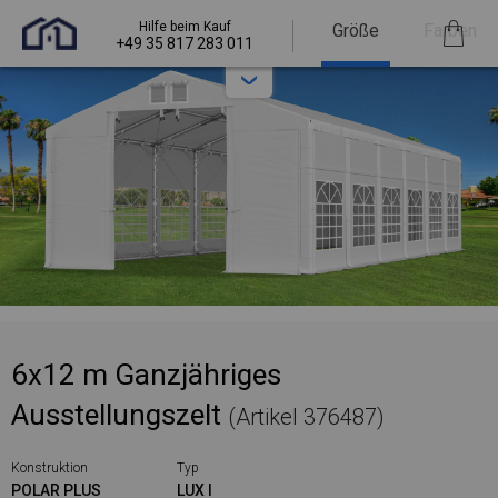
Hilfe beim Kauf
Größe
Farben
+49 35 817 283 011
6x12 m Ganzjähriges
Ausstellungszelt
(Artikel 376487)
Konstruktion
Typ
POLAR PLUS
LUX I