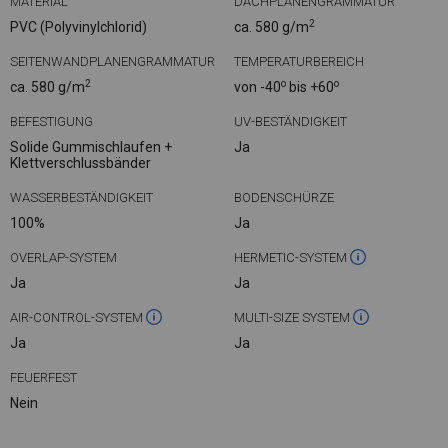
MATERIAL
DACHPLANENGRAMMATUR
2
PVC (Polyvinylchlorid)
ca. 580 g/m
SEITENWANDPLANENGRAMMATUR
TEMPERATURBEREICH
2
o
o
ca. 580 g/m
von -40
bis +60
BEFESTIGUNG
UV-BESTÄNDIGKEIT
Solide Gummischlaufen +
Ja
Klettverschlussbänder
WASSERBESTÄNDIGKEIT
BODENSCHÜRZE
100%
Ja
OVERLAP-SYSTEM
HERMETIC-SYSTEM
Ja
Ja
AIR-CONTROL-SYSTEM
MULTI-SIZE SYSTEM
Ja
Ja
FEUERFEST
Nein