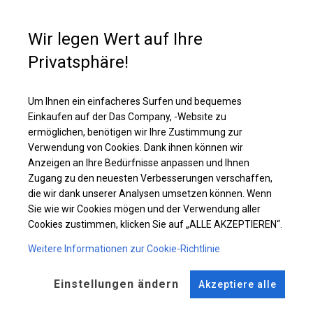
Flächengewicht von ca. 580 g/m². Es ist resistent gegen starke Windböen
oder starken Schneefall. Diese Art von Plane kann sowohl in ganzjährigen
Garagenzelten als auch in Langzeitlagerzelten verwendet werden.
Wir legen Wert auf Ihre
Privatsphäre!
Einzelheiten ansehen
Um Ihnen ein einfacheres Surfen und bequemes
Einkaufen auf der Das Company, -Website zu
Plane ändern
ermöglichen, benötigen wir Ihre Zustimmung zur
Verwendung von Cookies. Dank ihnen können wir
Anzeigen an Ihre Bedürfnisse anpassen und Ihnen
Zugang zu den neuesten Verbesserungen verschaffen,
KONSTRUKTION
die wir dank unserer Analysen umsetzen können. Wenn
Sie wie wir Cookies mögen und der Verwendung aller
POLAR
Cookies zustimmen, klicken Sie auf „ALLE AKZEPTIEREN“.
Weitere Informationen zur Cookie-Richtlinie
ROHRE
ANSCHLÜSSE
Einstellungen ändern
Stahl ca.
fi 50 mm
Stahl ca.
fi 54 mm
Akzeptiere alle
FUSS
STRINGS