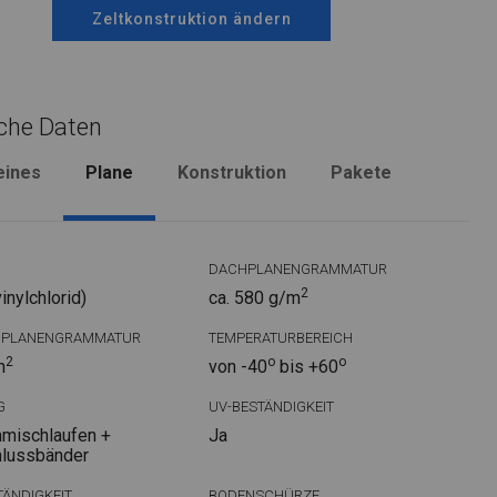
Zeltkonstruktion ändern
che Daten
eines
Plane
Konstruktion
Pakete
DACHPLANENGRAMMATUR
2
nylchlorid)
ca. 580 g/m
DPLANENGRAMMATUR
TEMPERATURBEREICH
2
o
o
m
von -40
bis +60
G
UV-BESTÄNDIGKEIT
mischlaufen +
Ja
hlussbänder
ÄNDIGKEIT
BODENSCHÜRZE