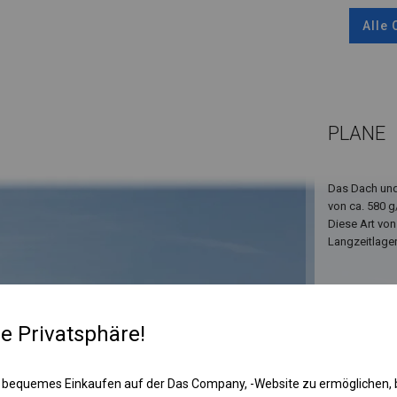
Alle
PLANE
Das Dach und
von ca. 580 g
Diese Art von
Langzeitlage
re Privatsphäre!
 bequemes Einkaufen auf der Das Company, -Website zu ermöglichen, 