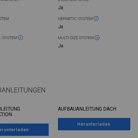
Ja
STEM
HERMETIC-SYSTEM
Ja
L-SYSTEM
MULTI-SIZE SYSTEM
Ja
UANLEITUNGEN
LEITUNG
AUFBAUANLEITUNG DACH
TION
Herunterladen
erunterladen