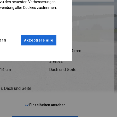
g zu den neuesten Verbesserungen
rwendung aller Cookies zustimmen,
RUKTION
 PLUS
ern
Akzeptiere alle
ANSCHLÜSSE
fi 50 mm
Stahl ca.
fi 54 mm
STRINGS
 14 cm
Dach und Seite
s Dach und Seite
Einzelheiten ansehen