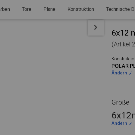
arben
Tore
Plane
Konstruktion
Technische D
6x12 m
(Artikel
Konstruktio
POLAR P
Ändern
Größe
6x12m
Ändern