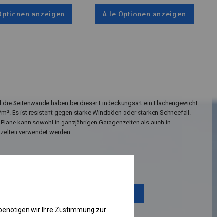
 Optionen anzeigen
Alle Optionen anzeigen
 die Seitenwände haben bei dieser Eindeckungsart ein Flächengewicht
/m². Es ist resistent gegen starke Windböen oder starken Schneefall.
 Plane kann sowohl in ganzjährigen Garagenzelten als auch in
rzelten verwendet werden.
Einzelheiten ansehen
Plane ändern
benötigen wir Ihre Zustimmung zur