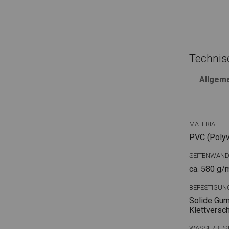
Technis
Allgem
MATERIAL
PVC (Polyvi
SEITENWAN
ca. 580 g/
BEFESTIGUN
Solide Gum
Klettversc
WASSERBEST