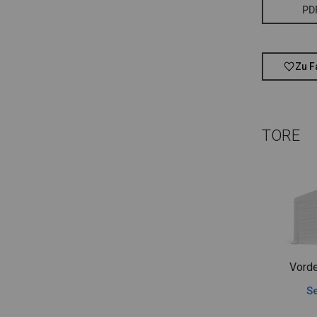
PD
Zu F
TORE
Vorde
Se