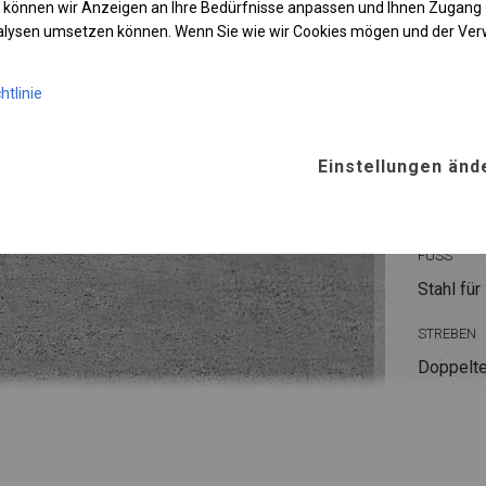
 können wir Anzeigen an Ihre Bedürfnisse anpassen und Ihnen Zugan
nalysen umsetzen können. Wenn Sie wie wir Cookies mögen und der Ve
KONST
htlinie
POLAR
Einstellungen änd
ROHRE
Stahl ca.
FUSS
Stahl
für
STREBEN
Doppelte