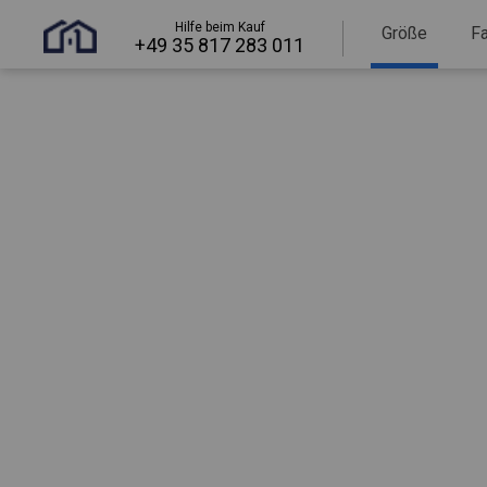
Hilfe beim Kauf
Größe
F
+49 35 817 283 011