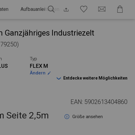
aten
Aufbauanleitungen
 Ganzjähriges Industriezelt
 279250)
n
Typ
LUS
FLEX M
Ändern
Entdecke weitere Möglichkeiten
EAN: 5902613404860
 Seite 2,5m
Größe ansehen