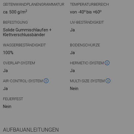
SEITENWANDPLANENGRAMMATUR
TEMPERATURBEREICH
2
o
o
ca. 500 g/m
von -40
bis +60
BEFESTIGUNG
UV-BESTÄNDIGKEIT
Solide Gummischlaufen +
Ja
Klettverschlussbänder
WASSERBESTÄNDIGKEIT
BODENSCHÜRZE
100%
Ja
OVERLAP-SYSTEM
HERMETIC-SYSTEM
Ja
Ja
AIR-CONTROL-SYSTEM
MULTI-SIZE SYSTEM
Ja
Nein
FEUERFEST
Nein
AUFBAUANLEITUNGEN