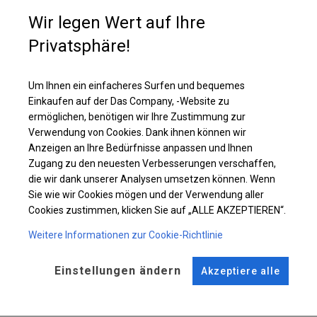
Zelte mit dieser Art von Wänden sind ab einer Seitenwandhöhe von 2,5 m
Wir legen Wert auf Ihre
erhältlich. Im oberen Teil der Seitenwände sind runde Fenster mit einer
Größe von ca. 39 cm angebracht. Dank dieser Platzierung ist das Innere
Privatsphäre!
des Zeltes beleuchtet, aber für Außenstehende unsichtbar.
Um Ihnen ein einfacheres Surfen und bequemes
Einzelheiten ansehen
Einkaufen auf der Das Company, -Website zu
ermöglichen, benötigen wir Ihre Zustimmung zur
Verwendung von Cookies. Dank ihnen können wir
Plane ändern
Anzeigen an Ihre Bedürfnisse anpassen und Ihnen
Zugang zu den neuesten Verbesserungen verschaffen,
die wir dank unserer Analysen umsetzen können. Wenn
Sie wie wir Cookies mögen und der Verwendung aller
KONSTRUKTION
Cookies zustimmen, klicken Sie auf „ALLE AKZEPTIEREN“.
WINTER
Weitere Informationen zur Cookie-Richtlinie
Einstellungen ändern
Akzeptiere alle
ROHRE
ANSCHLÜSSE
Stahl ca.
fi 50 mm
Stahl ca.
fi 54 mm