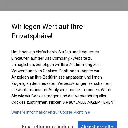
PLANE
Wir legen Wert auf Ihre
Privatsphäre!
Die Seitenwände haben bei dieser Belagsart ein Flächengewicht von ca.
580 g/m². Es ist resistent gegen starke Windböen oder starken Schneefall.
Diese Art von Plane kann sowohl in ganzjährigen Garagenzelten als auch
Um Ihnen ein einfacheres Surfen und bequemes
in Langzeitlagerzelten verwendet werden.
Einkaufen auf der Das Company, -Website zu
ermöglichen, benötigen wir Ihre Zustimmung zur
Verwendung von Cookies. Dank ihnen können wir
Einzelheiten ansehen
Anzeigen an Ihre Bedürfnisse anpassen und Ihnen
Zugang zu den neuesten Verbesserungen verschaffen,
die wir dank unserer Analysen umsetzen können. Wenn
Plane ändern
Sie wie wir Cookies mögen und der Verwendung aller
Cookies zustimmen, klicken Sie auf „ALLE AKZEPTIEREN“.
Weitere Informationen zur Cookie-Richtlinie
KONSTRUKTION
Einstellungen ändern
Akzeptiere alle