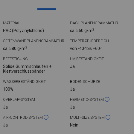
MATERIAL
DACHPLANENGRAMMATUR
2
PVC (Polyvinylchlorid)
ca. 560 g/m
SEITENWANDPLANENGRAMMATUR
TEMPERATURBEREICH
2
o
o
ca. 580 g/m
von -40
bis +60
BEFESTIGUNG
UV-BESTÄNDIGKEIT
Solide Gummischlaufen +
Ja
Klettverschlussbänder
WASSERBESTÄNDIGKEIT
BODENSCHÜRZE
100%
Ja
OVERLAP-SYSTEM
HERMETIC-SYSTEM
Ja
Ja
AIR-CONTROL-SYSTEM
MULTI-SIZE SYSTEM
Ja
Nein