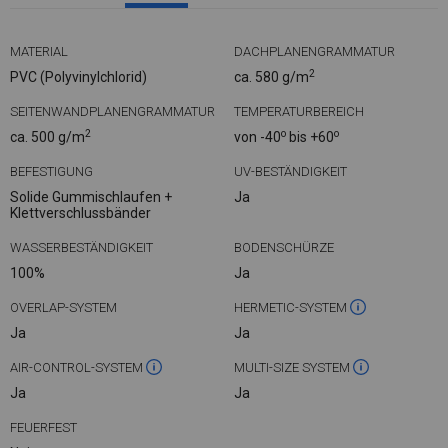
MATERIAL
DACHPLANENGRAMMATUR
2
PVC (Polyvinylchlorid)
ca. 580 g/m
SEITENWANDPLANENGRAMMATUR
TEMPERATURBEREICH
2
o
o
ca. 500 g/m
von -40
bis +60
BEFESTIGUNG
UV-BESTÄNDIGKEIT
Solide Gummischlaufen +
Ja
Klettverschlussbänder
WASSERBESTÄNDIGKEIT
BODENSCHÜRZE
100%
Ja
OVERLAP-SYSTEM
HERMETIC-SYSTEM
Ja
Ja
AIR-CONTROL-SYSTEM
MULTI-SIZE SYSTEM
Ja
Ja
FEUERFEST