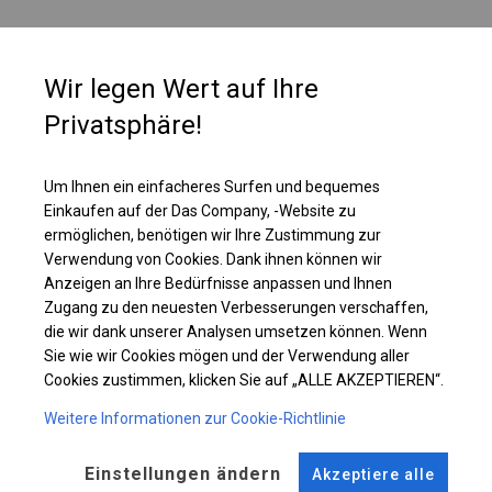
PLANE
Wir legen Wert auf Ihre
Zelte mit dieser Art von Wänden sind ab einer Seitenwandhöhe von 2,5 m
Privatsphäre!
erhältlich. Im oberen Teil der Seitenwände sind runde Fenster mit einer
Größe von ca. 50 cm angebracht. Dank dieser Platzierung ist das Innere
des Zeltes beleuchtet, aber für Außenstehende unsichtbar.
Um Ihnen ein einfacheres Surfen und bequemes
Einkaufen auf der Das Company, -Website zu
ermöglichen, benötigen wir Ihre Zustimmung zur
Einzelheiten ansehen
Verwendung von Cookies. Dank ihnen können wir
Anzeigen an Ihre Bedürfnisse anpassen und Ihnen
Zugang zu den neuesten Verbesserungen verschaffen,
Plane ändern
die wir dank unserer Analysen umsetzen können. Wenn
Sie wie wir Cookies mögen und der Verwendung aller
Cookies zustimmen, klicken Sie auf „ALLE AKZEPTIEREN“.
Weitere Informationen zur Cookie-Richtlinie
KONSTRUKTION
WINTER
Einstellungen ändern
Akzeptiere alle