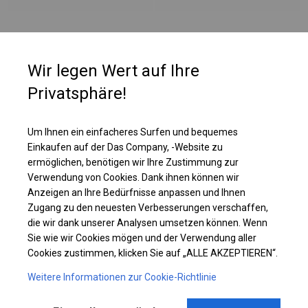
PLANE
Wir legen Wert auf Ihre
Zelte mit dieser Art von Wänden sind ab einer Seitenwandhöhe von 2,5 m
Privatsphäre!
erhältlich. Im oberen Teil der Seitenwände sind runde Fenster mit einer
Größe von ca. 50 cm angebracht. Zusätzlich hat das Dach sehr große,
vollständig transparente Fenster. Dank dieser Lösung ist das Innere des
Um Ihnen ein einfacheres Surfen und bequemes
Zeltes beleuchtet, aber für Außenstehende unsichtbar.
Einkaufen auf der Das Company, -Website zu
ermöglichen, benötigen wir Ihre Zustimmung zur
Verwendung von Cookies. Dank ihnen können wir
Einzelheiten ansehen
Anzeigen an Ihre Bedürfnisse anpassen und Ihnen
Zugang zu den neuesten Verbesserungen verschaffen,
die wir dank unserer Analysen umsetzen können. Wenn
Plane ändern
Sie wie wir Cookies mögen und der Verwendung aller
Cookies zustimmen, klicken Sie auf „ALLE AKZEPTIEREN“.
Weitere Informationen zur Cookie-Richtlinie
KONSTRUKTION