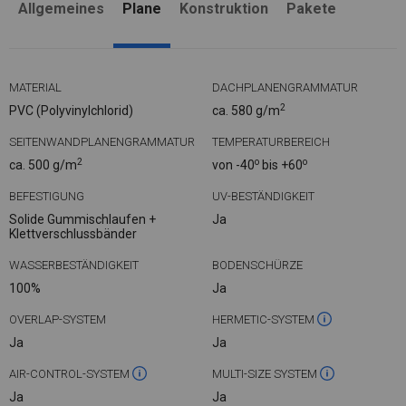
Allgemeines
Plane
Konstruktion
Pakete
MATERIAL
DACHPLANENGRAMMATUR
2
PVC (Polyvinylchlorid)
ca. 580 g/m
SEITENWANDPLANENGRAMMATUR
TEMPERATURBEREICH
2
o
o
ca. 500 g/m
von -40
bis +60
BEFESTIGUNG
UV-BESTÄNDIGKEIT
Solide Gummischlaufen +
Ja
Klettverschlussbänder
WASSERBESTÄNDIGKEIT
BODENSCHÜRZE
100%
Ja
OVERLAP-SYSTEM
HERMETIC-SYSTEM
Ja
Ja
AIR-CONTROL-SYSTEM
MULTI-SIZE SYSTEM
Ja
Ja