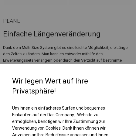
PLANE
Einfache Längenveränderung
Dank dem Multi-Size System gibt es eine leichte Möglichkeit, die Länge
des Zeltes zu ändern. Man kann es entweder mithilfe des
Erweiterungssets verlängern oder durch den Verzicht auf bestimmte
Segmente eliminieren. Die Erweiterungssets sind in 1m oder 2m erhältlich.
Wir legen Wert auf Ihre
Privatsphäre!
Um Ihnen ein einfacheres Surfen und bequemes
Einkaufen auf der Das Company, -Website zu
ermöglichen, benötigen wir Ihre Zustimmung zur
Verwendung von Cookies. Dank ihnen können wir
Anzeigen an Ihre Bedürfnisse anpassen und Ihnen