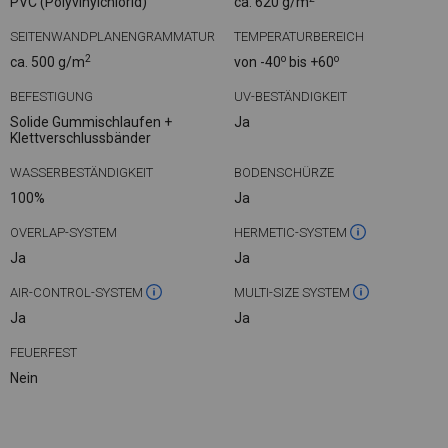
PVC (Polyvinylchlorid)
ca. 620 g/m
SEITENWANDPLANENGRAMMATUR
TEMPERATURBEREICH
2
o
o
ca. 500 g/m
von -40
bis +60
BEFESTIGUNG
UV-BESTÄNDIGKEIT
Solide Gummischlaufen +
Ja
Klettverschlussbänder
WASSERBESTÄNDIGKEIT
BODENSCHÜRZE
100%
Ja
OVERLAP-SYSTEM
HERMETIC-SYSTEM
Ja
Ja
AIR-CONTROL-SYSTEM
MULTI-SIZE SYSTEM
Ja
Ja
FEUERFEST
Nein