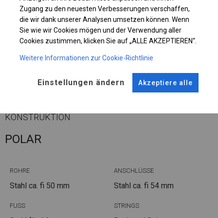
Zugang zu den neuesten Verbesserungen verschaffen,
die wir dank unserer Analysen umsetzen können. Wenn
Sie wie wir Cookies mögen und der Verwendung aller
Einzelheiten ansehen
Cookies zustimmen, klicken Sie auf „ALLE AKZEPTIEREN“.
Weitere Informationen zur Cookie-Richtlinie
Plane ändern
Einstellungen ändern
Akzeptiere alle
KONSTRUKTION
POLAR
ROHRE
ANSCHLÜSSE
Stahl ca.
fi 50 mm
Stahl ca.
fi 54 mm
FUSS
STRINGS