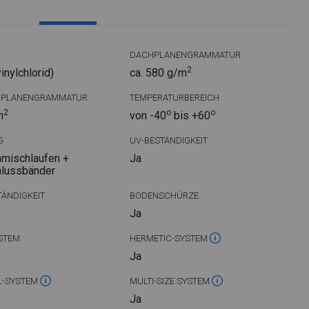
DACHPLANENGRAMMATUR
2
nylchlorid)
ca. 580 g/m
DPLANENGRAMMATUR
TEMPERATURBEREICH
2
o
o
m
von -40
bis +60
G
UV-BESTÄNDIGKEIT
mischlaufen +
Ja
hlussbänder
ÄNDIGKEIT
BODENSCHÜRZE
Ja
STEM
HERMETIC-SYSTEM
Ja
L-SYSTEM
MULTI-SIZE SYSTEM
Ja