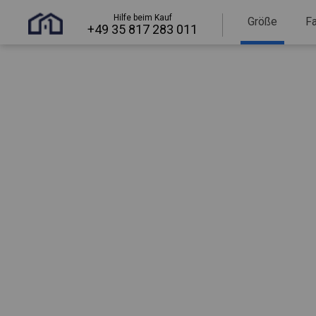
Hilfe beim Kauf
Größe
F
+49 35 817 283 011