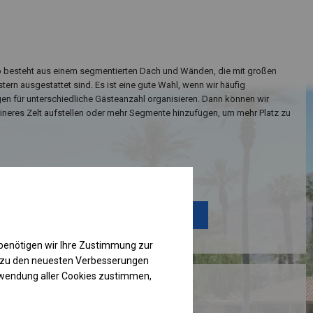
yp besteht aus einem segmentierten Dach und Wänden, die mit großen
ern ausgestattet sind. Es ist eine gute Wahl, wenn wir häufig
en für unterschiedliche Gästeanzahl organisieren. Dann können wir
eineres Zelt aufstellen oder mehr Segmente hinzufügen, um mehr Platz zu
Einzelheiten ansehen
Plane ändern
benötigen wir Ihre Zustimmung zur
g zu den neuesten Verbesserungen
rwendung aller Cookies zustimmen,
RUKTION