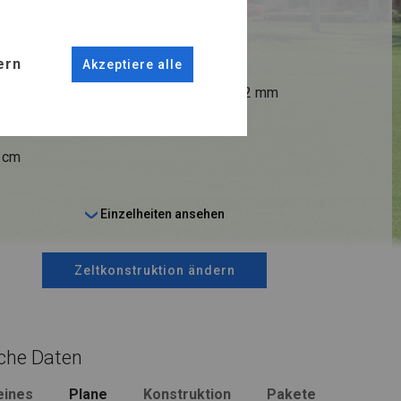
R PLUS
ern
Akzeptiere alle
ANSCHLÜSSE
fi 38 mm
Stahl ca.
fi 42 mm
9 cm
Einzelheiten ansehen
Zeltkonstruktion ändern
che Daten
eines
Plane
Konstruktion
Pakete