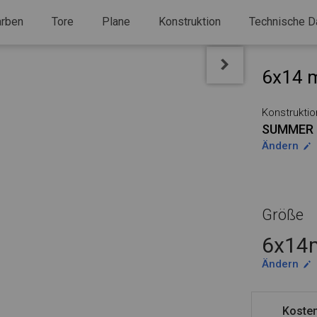
arben
Tore
Plane
Konstruktion
Technische D
6x14 m
Konstruktio
SUMMER 
Ändern
Größe
6x14m
Ändern
Kosten