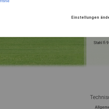
SUMME
htlinie
Einstellungen änd
ROHRE
Stahl ca.
FUSS
Stahl
fi 
Technis
Allgem