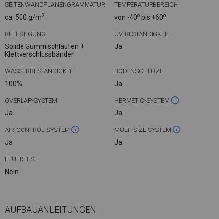
SEITENWANDPLANENGRAMMATUR
TEMPERATURBEREICH
2
o
o
ca. 500 g/m
von -40
bis +60
BEFESTIGUNG
UV-BESTÄNDIGKEIT
Solide Gummischlaufen +
Ja
Klettverschlussbänder
WASSERBESTÄNDIGKEIT
BODENSCHÜRZE
100%
Ja
OVERLAP-SYSTEM
HERMETIC-SYSTEM
Ja
Ja
AIR-CONTROL-SYSTEM
MULTI-SIZE SYSTEM
Ja
Ja
FEUERFEST
Nein
AUFBAUANLEITUNGEN