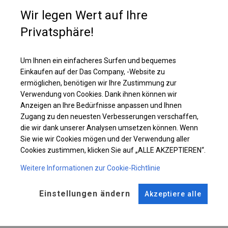
mit großen Sprossenfenstern ausgestattet sind. Es ist eine gute Wahl,
wenn wir häufig Veranstaltungen für unterschiedliche Gästeanzahl
Wir legen Wert auf Ihre
organisieren. Dann können wir einmal ein kleineres Zelt aufstellen oder
Privatsphäre!
mehr Segmente hinzufügen, um mehr Platz zu schaffen.
Um Ihnen ein einfacheres Surfen und bequemes
Einzelheiten ansehen
Einkaufen auf der Das Company, -Website zu
ermöglichen, benötigen wir Ihre Zustimmung zur
Verwendung von Cookies. Dank ihnen können wir
Plane ändern
Anzeigen an Ihre Bedürfnisse anpassen und Ihnen
Zugang zu den neuesten Verbesserungen verschaffen,
die wir dank unserer Analysen umsetzen können. Wenn
Sie wie wir Cookies mögen und der Verwendung aller
KONSTRUKTION
Cookies zustimmen, klicken Sie auf „ALLE AKZEPTIEREN“.
WINTER
Weitere Informationen zur Cookie-Richtlinie
Einstellungen ändern
Akzeptiere alle
ROHRE
ANSCHLÜSSE
Stahl ca.
fi 50 mm
Stahl ca.
fi 54 mm