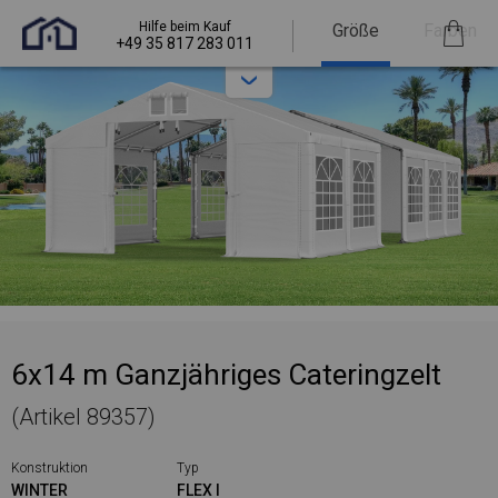
Hilfe beim Kauf
Größe
Farben
+49 35 817 283 011
6x14 m Ganzjähriges Cateringzelt
(Artikel 89357)
Konstruktion
Typ
WINTER
FLEX I