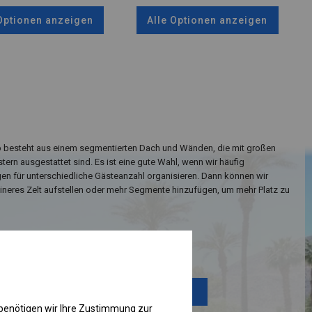
 Optionen anzeigen
Alle Optionen anzeigen
yp besteht aus einem segmentierten Dach und Wänden, die mit großen
ern ausgestattet sind. Es ist eine gute Wahl, wenn wir häufig
en für unterschiedliche Gästeanzahl organisieren. Dann können wir
eineres Zelt aufstellen oder mehr Segmente hinzufügen, um mehr Platz zu
Einzelheiten ansehen
Plane ändern
benötigen wir Ihre Zustimmung zur