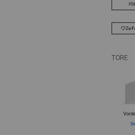
PD
Zu F
TORE
Vorde
Se