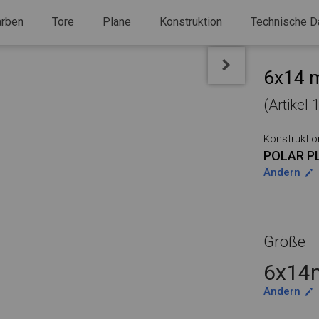
arben
Tore
Plane
Konstruktion
Technische D
6x14 m
(Artikel
Konstruktio
POLAR P
Ändern
Größe
6x14m
Ändern