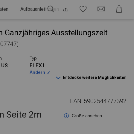
aten
Aufbauanleitungen
 Ganzjähriges Ausstellungszelt
 107747)
n
Typ
LUS
FLEX I
Ändern
Entdecke weitere Möglichkeiten
EAN: 5902544777392
 Seite 2m
Größe ansehen