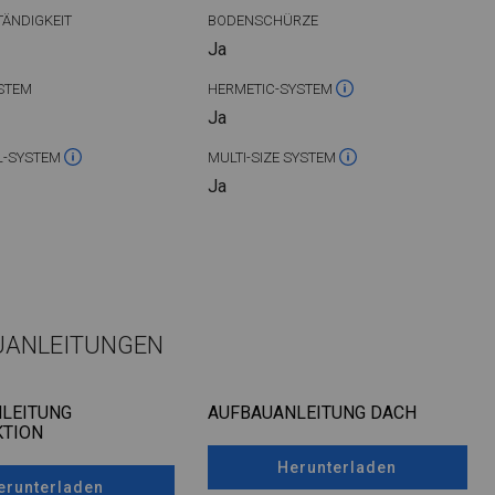
ÄNDIGKEIT
BODENSCHÜRZE
Ja
STEM
HERMETIC-SYSTEM
Ja
L-SYSTEM
MULTI-SIZE SYSTEM
Ja
UANLEITUNGEN
LEITUNG
AUFBAUANLEITUNG DACH
TION
Herunterladen
erunterladen