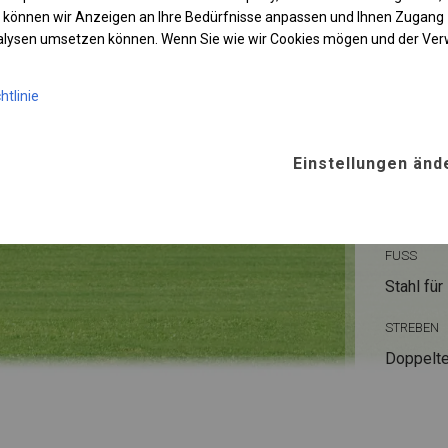
 können wir Anzeigen an Ihre Bedürfnisse anpassen und Ihnen Zugan
nalysen umsetzen können. Wenn Sie wie wir Cookies mögen und der Ve
KONST
htlinie
POLAR
Einstellungen änd
ROHRE
Stahl ca.
FUSS
Stahl
für
STREBEN
Doppelte