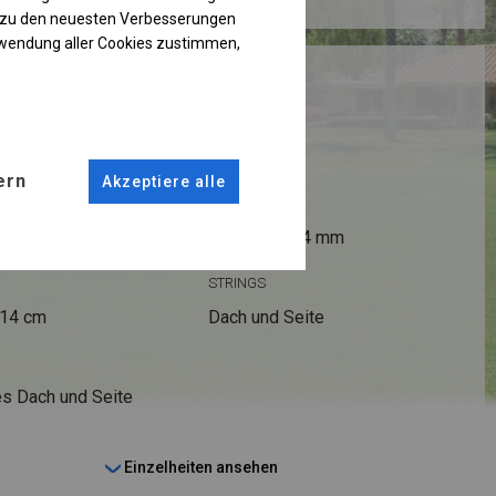
g zu den neuesten Verbesserungen
rwendung aller Cookies zustimmen,
RUKTION
 PLUS
ern
Akzeptiere alle
ANSCHLÜSSE
fi 50 mm
Stahl ca.
fi 54 mm
STRINGS
 14 cm
Dach und Seite
s Dach und Seite
Einzelheiten ansehen