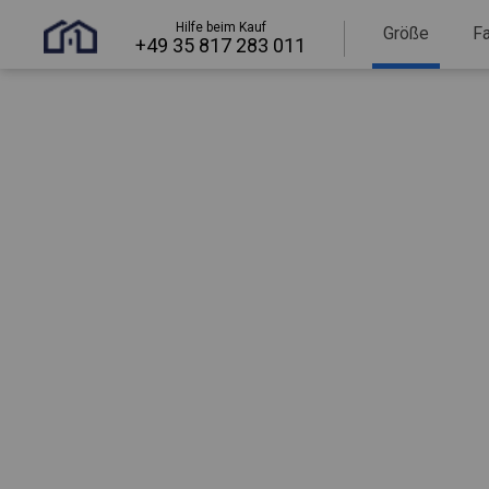
Hilfe beim Kauf
Größe
F
+49 35 817 283 011