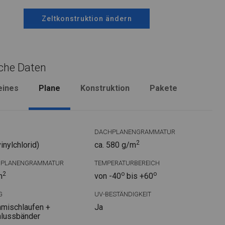
Zeltkonstruktion ändern
che Daten
eines
Plane
Konstruktion
Pakete
DACHPLANENGRAMMATUR
2
nylchlorid)
ca. 580 g/m
DPLANENGRAMMATUR
TEMPERATURBEREICH
2
o
o
m
von -40
bis +60
G
UV-BESTÄNDIGKEIT
mischlaufen +
Ja
hlussbänder