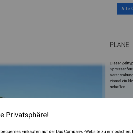
Alle
PLANE
Dieser Zeltt
Sprossenfenst
Veranstaltung
einmal ein kl
schaffen.
re Privatsphäre!
 bequemes Einkaufen auf der Das Company, -Website zu ermöglichen, 